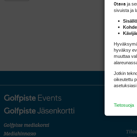
ja s
Otava
sivuista ja 
Sisäll
Kohden
Kävijä
Hyväksymällä
hyväksy eväs
muuttaa val
alareunass
Jotkin tekno
oikeutettu 
asetuksiasi
Tietosuoja
Golfpiste mediakortti
Tilaa
Mediahinnasto