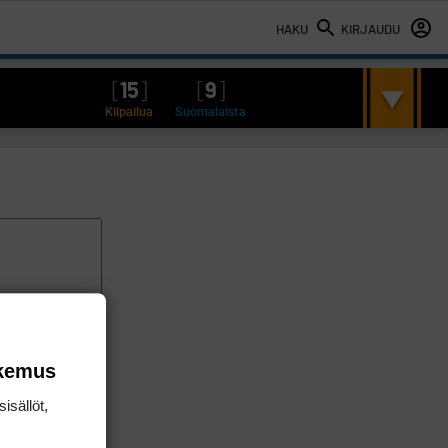
HAKU
KIRJAUDU
[
15
]
[
9
]
Kilpailua
Suomalaista
okemus
isällöt,