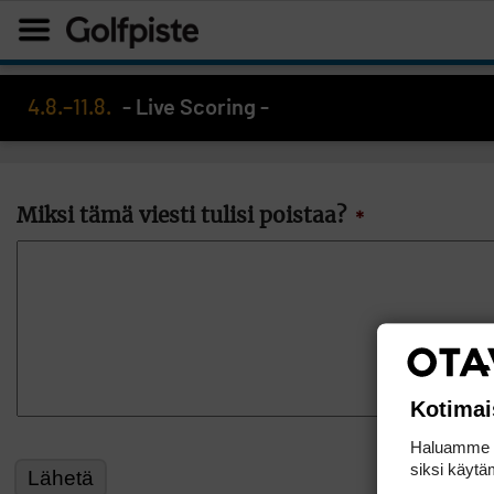
4.8.–11.8.
- Live Scoring -
Miksi tämä viesti tulisi poistaa?
*
Kotimai
Haluamme ta
siksi käytäm