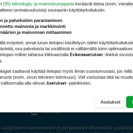
en
(95) teknologia- ja mainoskumppania
keräävät tietoa (esim. vieraile
laitteesi ominaisuuk­sista) seuraaviin käyttötarkoituksiin:
ön ja palveluiden parantaminen
nettu mainonta ja markkinointi
määrien ja mainonnan mittaaminen
 evästeet, annat luvan tietojesi käsittelyyn näihin käyttötarkoituksiin
teitä, osa palveluista tai sisällöistä ei välttämättä toimi optimaalisest
intojasi milloin tahansa klikkaamalla
-linkkiä sivust
Evästeasetukset
a.
logiat saattavat käyttää tietojasi myös ilman suostumustasi, jos niillä
peruste (esim. sivun tekninen toimivuus). Voit vastustaa tätä tai muutt
 valitsemalla alla olevan
-painikkeen.
Asetukset
Asetukset
FACEBOOK
INSTAGRAM
YOUTUBE
 Golfpisteen maanantaisin ja perjantaisin lähetettävä uutiskirje