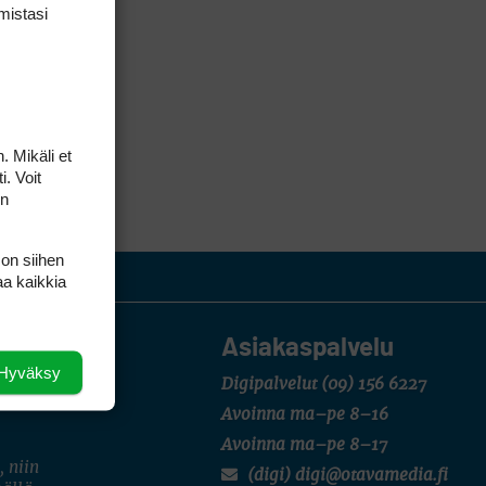
mis­tasi
. Mikäli et
i. Voit
on
 on siihen
aa kaikkia
Asiakaspalvelu
Hyväksy
Digipalvelut
(09) 156 6227
Avoinna ma–pe 8–16
Avoinna ma–pe 8–17
, niin
(digi) digi@otavamedia.fi