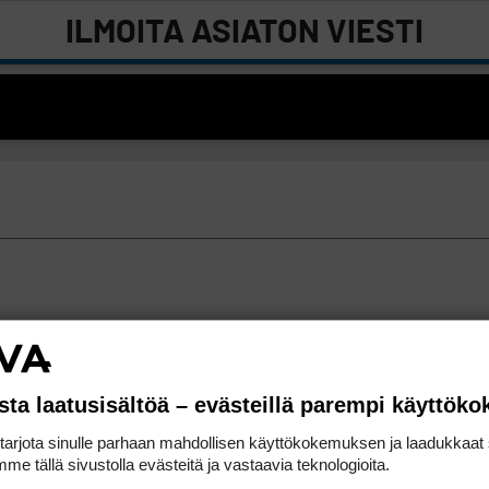
ILMOITA ASIATON VIESTI
sta laatusisältöä – evästeillä parempi käyttök
rjota sinulle parhaan mahdollisen käyttökokemuksen ja laadukkaat s
me tällä sivustolla evästeitä ja vastaavia teknologioita.