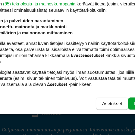
en
(95) teknologia- ja mainoskumppania
keräävät tietoa (esim. vieraile
laitteesi ominaisuuk­sista) seuraaviin käyttötarkoituksiin:
ön ja palveluiden parantaminen
nettu mainonta ja markkinointi
määrien ja mainonnan mittaaminen
 evästeet, annat luvan tietojesi käsittelyyn näihin käyttötarkoituksiin
teitä, osa palveluista tai sisällöistä ei välttämättä toimi optimaalisest
intojasi milloin tahansa klikkaamalla
-linkkiä sivust
Evästeasetukset
a.
logiat saattavat käyttää tietojasi myös ilman suostumustasi, jos niillä
peruste (esim. sivun tekninen toimivuus). Voit vastustaa tätä tai muutt
 valitsemalla alla olevan
-painikkeen.
Asetukset
Asetukset
FACEBOOK
INSTAGRAM
YOUTUBE
 Golfpisteen maanantaisin ja perjantaisin lähetettävä uutiskirje