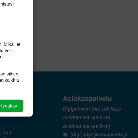
mis­tasi
. Mikäli et
i. Voit
on
 on siihen
aa kaikkia
Asiakaspalvelu
Hyväksy
Digipalvelut
(09) 156 6227
Avoinna ma–pe 8–16
Avoinna ma–pe 8–17
, niin
(digi) digi@otavamedia.fi