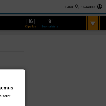
HAKU
KIRJAUDU
[
16
]
[
9
]
Kilpailua
Suomalaista
okemus
isällöt,