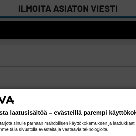
ILMOITA ASIATON VIESTI
sta laatusisältöä – evästeillä parempi käyttök
rjota sinulle parhaan mahdollisen käyttökokemuksen ja laadukkaat s
me tällä sivustolla evästeitä ja vastaavia teknologioita.