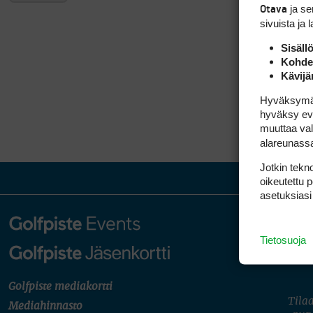
ja s
Otava
sivuista ja 
Sisäll
Kohden
Kävijä
Hyväksymällä
hyväksy eväs
muuttaa val
alareunass
Jotkin tekno
oikeutettu 
asetuksiasi
Tietosuoja
Golfpiste mediakortti
Tilaa
Mediahinnasto