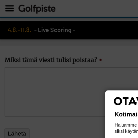
4.8.–11.8.
- Live Scoring -
Miksi tämä viesti tulisi poistaa?
*
Kotimai
Haluamme ta
siksi käytäm