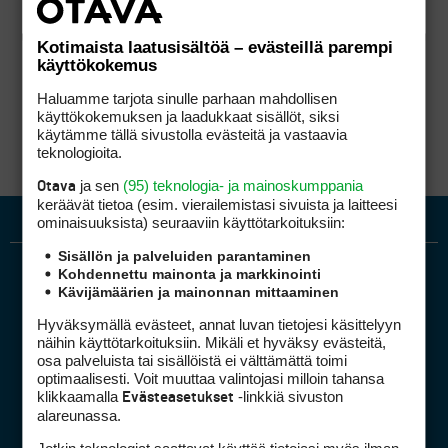
Kotimaista laatusisältöä – evästeillä parempi
käyttökokemus
Haluamme tarjota sinulle parhaan mahdollisen
käyttökokemuksen ja laadukkaat sisällöt, siksi
käytämme tällä sivustolla evästeitä ja vastaavia
teknologioita.
ja sen
(95) teknologia- ja mainoskumppania
Otava
keräävät tietoa (esim. vierailemis­tasi sivuista ja laitteesi
ominaisuuk­sista) seuraaviin käyttötarkoituksiin:
Sisällön ja palveluiden parantaminen
Kohdennettu mainonta ja markkinointi
Kävijämäärien ja mainonnan mittaaminen
Hyväksymällä evästeet, annat luvan tietojesi käsittelyyn
näihin käyttötarkoituksiin. Mikäli et hyväksy evästeitä,
osa palveluista tai sisällöistä ei välttämättä toimi
optimaalisesti. Voit muuttaa valintojasi milloin tahansa
Golfpiste mediakortti
klikkaamalla
-linkkiä sivuston
Evästeasetukset
Mediahinnasto
alareunassa.
Tietoa verkon kävijöistä