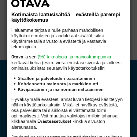
Kotimaista laatusisältöä – evästeillä parempi
käyttökokemus
Haluamme tarjota sinulle parhaan mahdollisen
käyttökokemuksen ja laadukkaat sisällöt, siksi
käytämme tällä sivustolla evästeitä ja vastaavia
teknologioita.
ja sen
(95) teknologia- ja mainoskumppania
Otava
keräävät tietoa (esim. vierailemis­tasi sivuista ja laitteesi
ominaisuuk­sista) seuraaviin käyttötarkoituksiin:
Sisällön ja palveluiden parantaminen
Kohdennettu mainonta ja markkinointi
Kävijämäärien ja mainonnan mittaaminen
Hyväksymällä evästeet, annat luvan tietojesi käsittelyyn
näihin käyttötarkoituksiin. Mikäli et hyväksy evästeitä,
osa palveluista tai sisällöistä ei välttämättä toimi
optimaalisesti. Voit muuttaa valintojasi milloin tahansa
Golfpiste mediakortti
klikkaamalla
-linkkiä sivuston
Evästeasetukset
Mediahinnasto
alareunassa.
Tietoa verkon kävijöistä