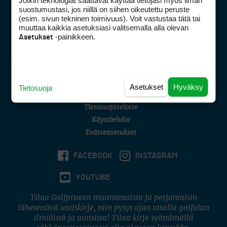
Jotkin teknologiat saattavat käyttää tietojasi myös ilman
Golfpisteen yhteystiedot
suostumustasi, jos niillä on siihen oikeutettu peruste
(esim. sivun tekninen toimivuus). Voit vastustaa tätä tai
DSA avoimuusraportti
muuttaa kaikkia asetuksiasi valitsemalla alla olevan
-painikkeen.
Asetukset
Asiakaspalvelu
Digipalvelut
(09) 156 6227
Avoinna ma–pe 8–16
Avoinna ma–pe 8–17
Asetukset
Hyväksy
Tietosuoja
(digi) digi@otavamedia.fi
Tietosuojaseloste
Käyttöehdot
Evästeasetukset
FACEBOOK
INSTAGRAM
YOUTUBE
Tilaa Golfpisteen maanantaisin ja perjantaisin
lähetettävä uutiskirje, niin pysyt ajan tasalla golfalan
ilmiöistä ja uutisista! Tilaa kirje syöttämällä