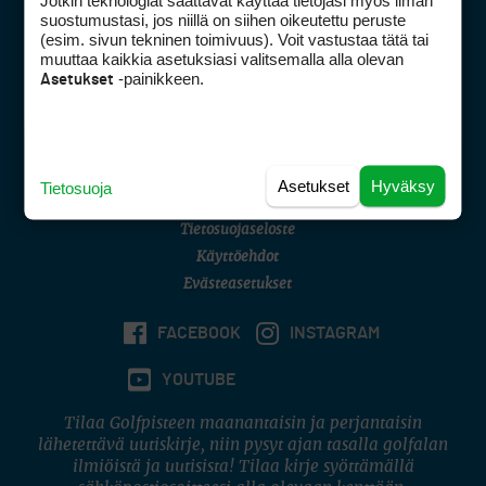
Jotkin teknologiat saattavat käyttää tietojasi myös ilman
Golfpisteen yhteystiedot
suostumustasi, jos niillä on siihen oikeutettu peruste
(esim. sivun tekninen toimivuus). Voit vastustaa tätä tai
DSA avoimuusraportti
muuttaa kaikkia asetuksiasi valitsemalla alla olevan
-painikkeen.
Asetukset
Asiakaspalvelu
Digipalvelut
(09) 156 6227
Avoinna ma–pe 8–16
Avoinna ma–pe 8–17
Asetukset
Hyväksy
Tietosuoja
(digi) digi@otavamedia.fi
Tietosuojaseloste
Käyttöehdot
Evästeasetukset
FACEBOOK
INSTAGRAM
YOUTUBE
Tilaa Golfpisteen maanantaisin ja perjantaisin
lähetettävä uutiskirje, niin pysyt ajan tasalla golfalan
ilmiöistä ja uutisista! Tilaa kirje syöttämällä