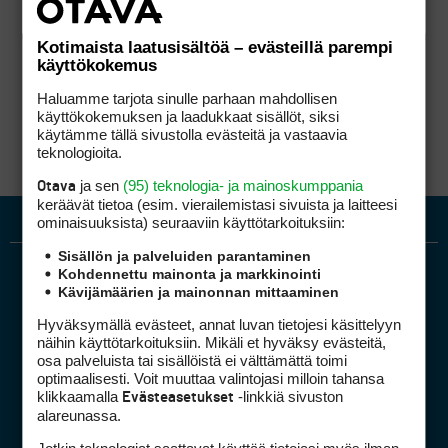
Kotimaista laatusisältöä – evästeillä parempi
käyttökokemus
Haluamme tarjota sinulle parhaan mahdollisen
käyttökokemuksen ja laadukkaat sisällöt, siksi
käytämme tällä sivustolla evästeitä ja vastaavia
teknologioita.
ja sen
(95) teknologia- ja mainoskumppania
Otava
keräävät tietoa (esim. vierailemis­tasi sivuista ja laitteesi
ominaisuuk­sista) seuraaviin käyttötarkoituksiin:
Sisällön ja palveluiden parantaminen
Kohdennettu mainonta ja markkinointi
Kävijämäärien ja mainonnan mittaaminen
Hyväksymällä evästeet, annat luvan tietojesi käsittelyyn
näihin käyttötarkoituksiin. Mikäli et hyväksy evästeitä,
osa palveluista tai sisällöistä ei välttämättä toimi
optimaalisesti. Voit muuttaa valintojasi milloin tahansa
Golfpiste mediakortti
klikkaamalla
-linkkiä sivuston
Evästeasetukset
Mediahinnasto
alareunassa.
Tietoa verkon kävijöistä