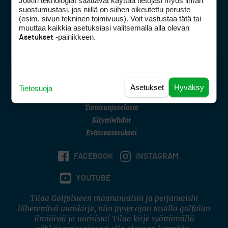
Jotkin teknologiat saattavat käyttää tietojasi myös ilman
Golfpisteen yhteystiedot
suostumustasi, jos niillä on siihen oikeutettu peruste
(esim. sivun tekninen toimivuus). Voit vastustaa tätä tai
DSA avoimuusraportti
muuttaa kaikkia asetuksiasi valitsemalla alla olevan
-painikkeen.
Asetukset
Asiakaspalvelu
Digipalvelut
(09) 156 6227
Avoinna ma–pe 8–16
Avoinna ma–pe 8–17
Asetukset
Hyväksy
Tietosuoja
(digi) digi@otavamedia.fi
Tietosuojaseloste
Käyttöehdot
Evästeasetukset
FACEBOOK
INSTAGRAM
YOUTUBE
Tilaa Golfpisteen maanantaisin ja perjantaisin
lähetettävä uutiskirje, niin pysyt ajan tasalla golfalan
ilmiöistä ja uutisista! Tilaa kirje syöttämällä