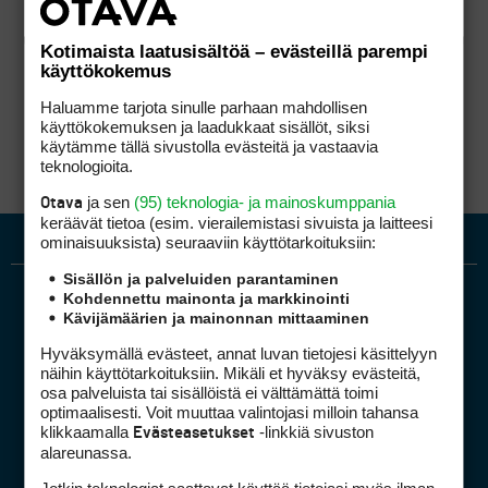
Kotimaista laatusisältöä – evästeillä parempi
käyttökokemus
Haluamme tarjota sinulle parhaan mahdollisen
käyttökokemuksen ja laadukkaat sisällöt, siksi
käytämme tällä sivustolla evästeitä ja vastaavia
teknologioita.
ja sen
(95) teknologia- ja mainoskumppania
Otava
keräävät tietoa (esim. vierailemis­tasi sivuista ja laitteesi
ominaisuuk­sista) seuraaviin käyttötarkoituksiin:
Sisällön ja palveluiden parantaminen
Kohdennettu mainonta ja markkinointi
Kävijämäärien ja mainonnan mittaaminen
Hyväksymällä evästeet, annat luvan tietojesi käsittelyyn
näihin käyttötarkoituksiin. Mikäli et hyväksy evästeitä,
osa palveluista tai sisällöistä ei välttämättä toimi
optimaalisesti. Voit muuttaa valintojasi milloin tahansa
Golfpiste mediakortti
klikkaamalla
-linkkiä sivuston
Evästeasetukset
Mediahinnasto
alareunassa.
Tietoa verkon kävijöistä