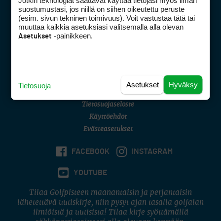
Jotkin teknologiat saattavat käyttää tietojasi myös ilman
Golfpisteen yhteystiedot
suostumustasi, jos niillä on siihen oikeutettu peruste
(esim. sivun tekninen toimivuus). Voit vastustaa tätä tai
DSA avoimuusraportti
muuttaa kaikkia asetuksiasi valitsemalla alla olevan
-painikkeen.
Asetukset
Asiakaspalvelu
Digipalvelut
(09) 156 6227
Avoinna ma–pe 8–16
Avoinna ma–pe 8–17
Asetukset
Hyväksy
Tietosuoja
(digi) digi@otavamedia.fi
Tietosuojaseloste
Käyttöehdot
Evästeasetukset
FACEBOOK
INSTAGRAM
YOUTUBE
Tilaa Golfpisteen maanantaisin ja perjantaisin
lähetettävä uutiskirje, niin pysyt ajan tasalla golfalan
ilmiöistä ja uutisista! Tilaa kirje syöttämällä