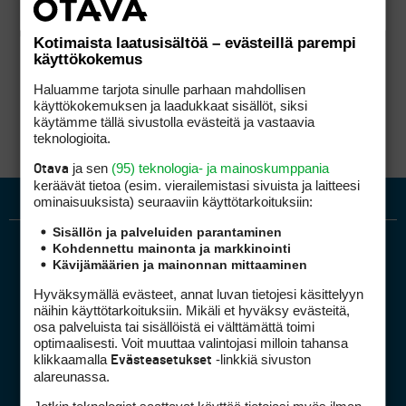
Kotimaista laatusisältöä – evästeillä parempi
käyttökokemus
Haluamme tarjota sinulle parhaan mahdollisen
käyttökokemuksen ja laadukkaat sisällöt, siksi
käytämme tällä sivustolla evästeitä ja vastaavia
teknologioita.
ja sen
(95) teknologia- ja mainoskumppania
Otava
keräävät tietoa (esim. vierailemis­tasi sivuista ja laitteesi
ominaisuuk­sista) seuraaviin käyttötarkoituksiin:
Sisällön ja palveluiden parantaminen
Kohdennettu mainonta ja markkinointi
Kävijämäärien ja mainonnan mittaaminen
Hyväksymällä evästeet, annat luvan tietojesi käsittelyyn
näihin käyttötarkoituksiin. Mikäli et hyväksy evästeitä,
osa palveluista tai sisällöistä ei välttämättä toimi
optimaalisesti. Voit muuttaa valintojasi milloin tahansa
Golfpiste mediakortti
klikkaamalla
-linkkiä sivuston
Evästeasetukset
Mediahinnasto
alareunassa.
Tietoa verkon kävijöistä