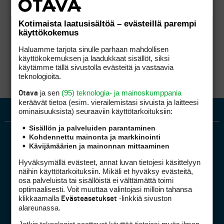
Kotimaista laatusisältöä – evästeillä parempi
käyttökokemus
Haluamme tarjota sinulle parhaan mahdollisen
käyttökokemuksen ja laadukkaat sisällöt, siksi
käytämme tällä sivustolla evästeitä ja vastaavia
teknologioita.
ja sen
(95) teknologia- ja mainoskumppania
Otava
keräävät tietoa (esim. vierailemis­tasi sivuista ja laitteesi
ominaisuuk­sista) seuraaviin käyttötarkoituksiin:
Sisällön ja palveluiden parantaminen
Kohdennettu mainonta ja markkinointi
Kävijämäärien ja mainonnan mittaaminen
Hyväksymällä evästeet, annat luvan tietojesi käsittelyyn
näihin käyttötarkoituksiin. Mikäli et hyväksy evästeitä,
osa palveluista tai sisällöistä ei välttämättä toimi
optimaalisesti. Voit muuttaa valintojasi milloin tahansa
Golfpiste mediakortti
klikkaamalla
-linkkiä sivuston
Evästeasetukset
Mediahinnasto
alareunassa.
Tietoa verkon kävijöistä