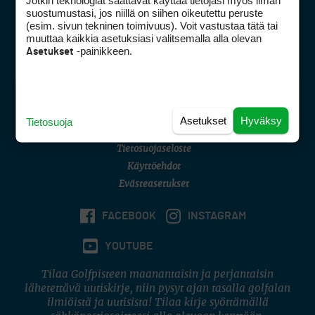
Jotkin teknologiat saattavat käyttää tietojasi myös ilman
Golfpisteen yhteystiedot
suostumustasi, jos niillä on siihen oikeutettu peruste
(esim. sivun tekninen toimivuus). Voit vastustaa tätä tai
DSA avoimuusraportti
muuttaa kaikkia asetuksiasi valitsemalla alla olevan
-painikkeen.
Asetukset
Asiakaspalvelu
Digipalvelut
(09) 156 6227
Avoinna ma–pe 8–16
Avoinna ma–pe 8–17
Asetukset
Hyväksy
Tietosuoja
(digi) digi@otavamedia.fi
Tietosuojaseloste
Käyttöehdot
Evästeasetukset
FACEBOOK
INSTAGRAM
YOUTUBE
Tilaa Golfpisteen maanantaisin ja perjantaisin
lähetettävä uutiskirje, niin pysyt ajan tasalla golfalan
ilmiöistä ja uutisista! Tilaa kirje syöttämällä