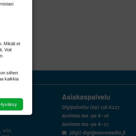
mis­tasi
. Mikäli et
i. Voit
on
 on siihen
aa kaikkia
Asiakaspalvelu
Hyväksy
Digipalvelut
(09) 156 6227
Avoinna ma–pe 8–16
Avoinna ma–pe 8–17
, niin
(digi) digi@otavamedia.fi