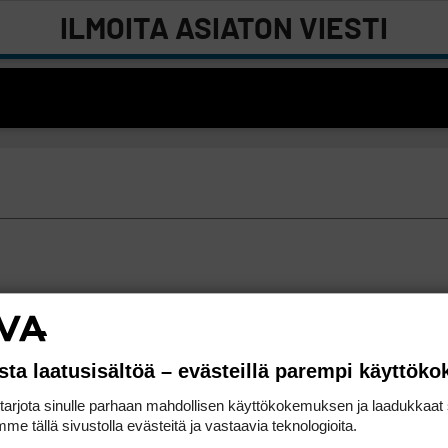
ILMOITA ASIATON VIESTI
sta laatusisältöä – evästeillä parempi käyttök
rjota sinulle parhaan mahdollisen käyttökokemuksen ja laadukkaat s
me tällä sivustolla evästeitä ja vastaavia teknologioita.