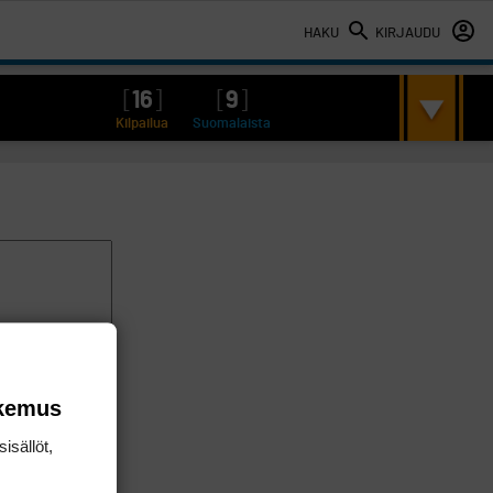
HAKU
KIRJAUDU
[
16
]
[
9
]
Kilpailua
Suomalaista
okemus
isällöt,