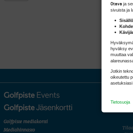
ja s
Otava
sivuista ja 
Sisäll
Kohden
Kävijä
Hyväksymällä
hyväksy eväs
muuttaa val
alareunass
Jotkin tekno
oikeutettu 
asetuksiasi
Tietosuoja
Golfpiste mediakortti
Tilaa
Mediahinnasto