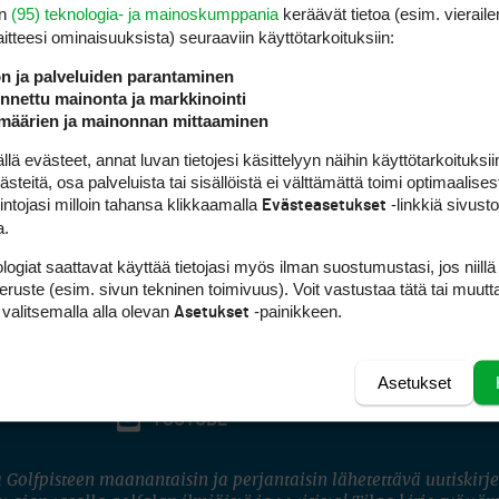
en
(95) teknologia- ja mainoskumppania
keräävät tietoa (esim. vieraile
laitteesi ominaisuuk­sista) seuraaviin käyttötarkoituksiin:
ön ja palveluiden parantaminen
nettu mainonta ja markkinointi
määrien ja mainonnan mittaaminen
 evästeet, annat luvan tietojesi käsittelyyn näihin käyttötarkoituksiin
teitä, osa palveluista tai sisällöistä ei välttämättä toimi optimaalisest
intojasi milloin tahansa klikkaamalla
-linkkiä sivust
Evästeasetukset
a.
logiat saattavat käyttää tietojasi myös ilman suostumustasi, jos niillä
peruste (esim. sivun tekninen toimivuus). Voit vastustaa tätä tai muutt
 valitsemalla alla olevan
-painikkeen.
Asetukset
Asetukset
FACEBOOK
INSTAGRAM
YOUTUBE
 Golfpisteen maanantaisin ja perjantaisin lähetettävä uutiskirje