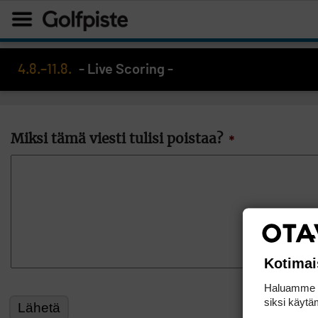
4.8.–11.8.
- Live Scoring -
Miksi tämä viesti tulisi poistaa?
*
Kotimai
Haluamme ta
siksi käytäm