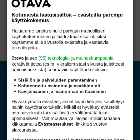
Kotimaista laatusisältöä – evästeillä parempi
käyttökokemus
Haluamme tarjota sinulle parhaan mahdollisen
käyttökokemuksen ja laadukkaat sisällöt, siksi
käytämme tällä sivustolla evästeitä ja vastaavia
teknologioita.
ja sen
(95) teknologia- ja mainoskumppania
Otava
keräävät tietoa (esim. vierailemis­tasi sivuista ja laitteesi
ominaisuuk­sista) seuraaviin käyttötarkoituksiin:
Sisällön ja palveluiden parantaminen
Kohdennettu mainonta ja markkinointi
Kävijämäärien ja mainonnan mittaaminen
Hyväksymällä evästeet, annat luvan tietojesi käsittelyyn
näihin käyttötarkoituksiin. Mikäli et hyväksy evästeitä,
osa palveluista tai sisällöistä ei välttämättä toimi
optimaalisesti. Voit muuttaa valintojasi milloin tahansa
Golfpiste mediakortti
klikkaamalla
-linkkiä sivuston
Evästeasetukset
Mediahinnasto
alareunassa.
Tietoa verkon kävijöistä