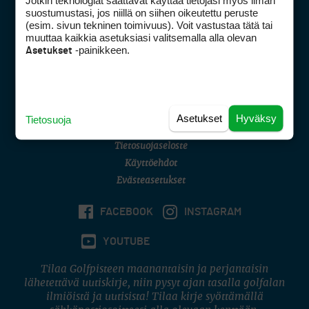
Jotkin teknologiat saattavat käyttää tietojasi myös ilman
Golfpisteen yhteystiedot
suostumustasi, jos niillä on siihen oikeutettu peruste
(esim. sivun tekninen toimivuus). Voit vastustaa tätä tai
DSA avoimuusraportti
muuttaa kaikkia asetuksiasi valitsemalla alla olevan
-painikkeen.
Asetukset
Asiakaspalvelu
Digipalvelut
(09) 156 6227
Avoinna ma–pe 8–16
Avoinna ma–pe 8–17
Asetukset
Hyväksy
Tietosuoja
(digi) digi@otavamedia.fi
Tietosuojaseloste
Käyttöehdot
Evästeasetukset
FACEBOOK
INSTAGRAM
YOUTUBE
Tilaa Golfpisteen maanantaisin ja perjantaisin
lähetettävä uutiskirje, niin pysyt ajan tasalla golfalan
ilmiöistä ja uutisista! Tilaa kirje syöttämällä