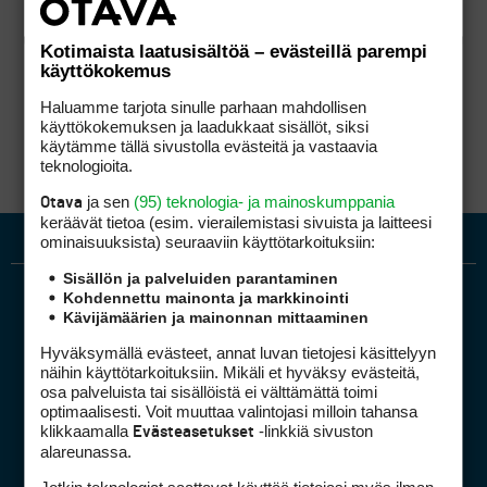
Kotimaista laatusisältöä – evästeillä parempi
käyttökokemus
Haluamme tarjota sinulle parhaan mahdollisen
käyttökokemuksen ja laadukkaat sisällöt, siksi
käytämme tällä sivustolla evästeitä ja vastaavia
teknologioita.
ja sen
(95) teknologia- ja mainoskumppania
Otava
keräävät tietoa (esim. vierailemis­tasi sivuista ja laitteesi
ominaisuuk­sista) seuraaviin käyttötarkoituksiin:
Sisällön ja palveluiden parantaminen
Kohdennettu mainonta ja markkinointi
Kävijämäärien ja mainonnan mittaaminen
Hyväksymällä evästeet, annat luvan tietojesi käsittelyyn
näihin käyttötarkoituksiin. Mikäli et hyväksy evästeitä,
osa palveluista tai sisällöistä ei välttämättä toimi
optimaalisesti. Voit muuttaa valintojasi milloin tahansa
Golfpiste mediakortti
klikkaamalla
-linkkiä sivuston
Evästeasetukset
Mediahinnasto
alareunassa.
Tietoa verkon kävijöistä