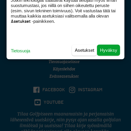
Jotkin teknologiat saattavat käyttää tietojasi myös ilman
Golfpisteen yhteystiedot
suostumustasi, jos niillä on siihen oikeutettu peruste
(esim. sivun tekninen toimivuus). Voit vastustaa tätä tai
DSA avoimuusraportti
muuttaa kaikkia asetuksiasi valitsemalla alla olevan
-painikkeen.
Asetukset
Asiakaspalvelu
Digipalvelut
(09) 156 6227
Avoinna ma–pe 8–16
Avoinna ma–pe 8–17
Asetukset
Hyväksy
Tietosuoja
(digi) digi@otavamedia.fi
Tietosuojaseloste
Käyttöehdot
Evästeasetukset
FACEBOOK
INSTAGRAM
YOUTUBE
Tilaa Golfpisteen maanantaisin ja perjantaisin
lähetettävä uutiskirje, niin pysyt ajan tasalla golfalan
ilmiöistä ja uutisista! Tilaa kirje syöttämällä