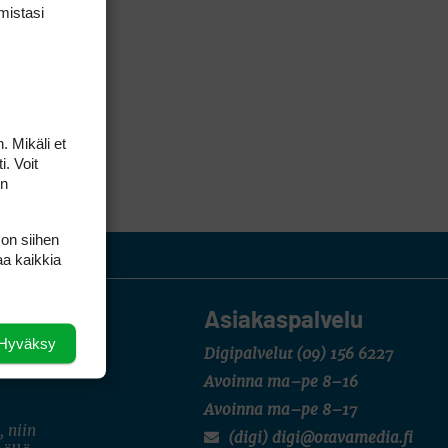
mis­tasi
. Mikäli et
i. Voit
on
 on siihen
aa kaikkia
Asiakaspalvelu
Hyväksy
Digipalvelut
(09) 156 6227
Avoinna ma–pe 8–16
Avoinna ma–pe 8–17
, niin
(digi) digi@otavamedia.fi