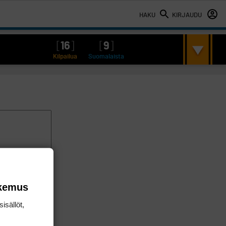
HAKU
KIRJAUDU
[
16
]
[
9
]
Kilpailua
Suomalaista
okemus
isällöt,