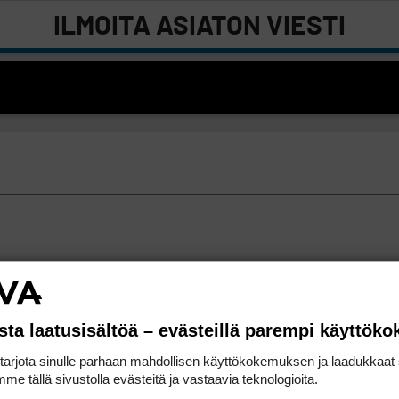
ILMOITA ASIATON VIESTI
sta laatusisältöä – evästeillä parempi käyttök
rjota sinulle parhaan mahdollisen käyttökokemuksen ja laadukkaat s
me tällä sivustolla evästeitä ja vastaavia teknologioita.