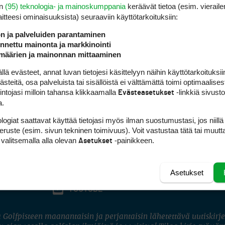
en
(95) teknologia- ja mainoskumppania
keräävät tietoa (esim. vieraile
laitteesi ominaisuuk­sista) seuraaviin käyttötarkoituksiin:
ön ja palveluiden parantaminen
nettu mainonta ja markkinointi
määrien ja mainonnan mittaaminen
 evästeet, annat luvan tietojesi käsittelyyn näihin käyttötarkoituksiin
teitä, osa palveluista tai sisällöistä ei välttämättä toimi optimaalisest
intojasi milloin tahansa klikkaamalla
-linkkiä sivust
Evästeasetukset
a.
logiat saattavat käyttää tietojasi myös ilman suostumustasi, jos niillä
peruste (esim. sivun tekninen toimivuus). Voit vastustaa tätä tai muutt
 valitsemalla alla olevan
-painikkeen.
Asetukset
Asetukset
FACEBOOK
INSTAGRAM
YOUTUBE
 Golfpisteen maanantaisin ja perjantaisin lähetettävä uutiskirje