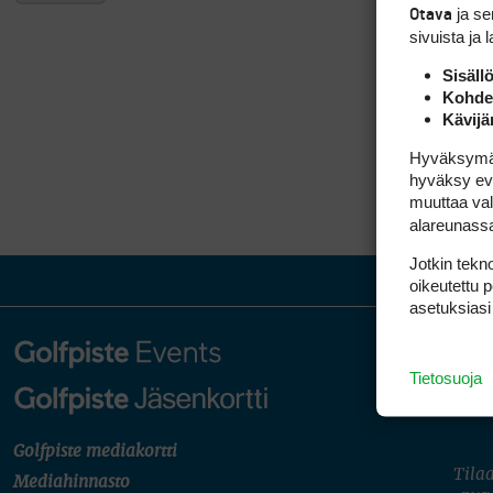
ja s
Otava
sivuista ja 
Sisäll
Kohden
Kävijä
Hyväksymällä
hyväksy eväs
muuttaa val
alareunass
Jotkin tekno
oikeutettu 
asetuksiasi
Tietosuoja
Golfpiste mediakortti
Tilaa
Mediahinnasto