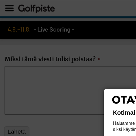
4.8.–11.8.
- Live Scoring -
Miksi tämä viesti tulisi poistaa?
*
Kotimai
Haluamme ta
siksi käytäm