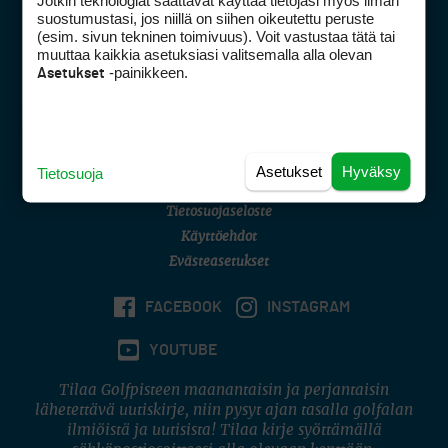
Jotkin teknologiat saattavat käyttää tietojasi myös ilman
Golfpisteen yhteystiedot
suostumustasi, jos niillä on siihen oikeutettu peruste
(esim. sivun tekninen toimivuus). Voit vastustaa tätä tai
DSA avoimuusraportti
muuttaa kaikkia asetuksiasi valitsemalla alla olevan
-painikkeen.
Asetukset
Asiakaspalvelu
Digipalvelut
(09) 156 6227
Avoinna ma–pe 8–16
Avoinna ma–pe 8–17
Asetukset
Hyväksy
Tietosuoja
(digi) digi@otavamedia.fi
Tietosuojaseloste
Käyttöehdot
Evästeasetukset
FACEBOOK
INSTAGRAM
YOUTUBE
Tilaa Golfpisteen maanantaisin ja perjantaisin
lähetettävä uutiskirje, niin pysyt ajan tasalla golfalan
ilmiöistä ja uutisista! Tilaa kirje syöttämällä