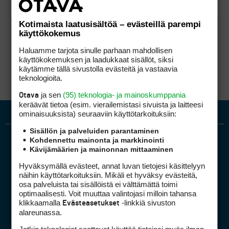
Kotimaista laatusisältöä – evästeillä parempi
käyttökokemus
Haluamme tarjota sinulle parhaan mahdollisen
käyttökokemuksen ja laadukkaat sisällöt, siksi
käytämme tällä sivustolla evästeitä ja vastaavia
teknologioita.
ja sen
(95) teknologia- ja mainoskumppania
Otava
keräävät tietoa (esim. vierailemis­tasi sivuista ja laitteesi
ominaisuuk­sista) seuraaviin käyttötarkoituksiin:
Sisällön ja palveluiden parantaminen
Kohdennettu mainonta ja markkinointi
Kävijämäärien ja mainonnan mittaaminen
Hyväksymällä evästeet, annat luvan tietojesi käsittelyyn
näihin käyttötarkoituksiin. Mikäli et hyväksy evästeitä,
osa palveluista tai sisällöistä ei välttämättä toimi
optimaalisesti. Voit muuttaa valintojasi milloin tahansa
Golfpiste mediakortti
klikkaamalla
-linkkiä sivuston
Evästeasetukset
Mediahinnasto
alareunassa.
Tietoa verkon kävijöistä