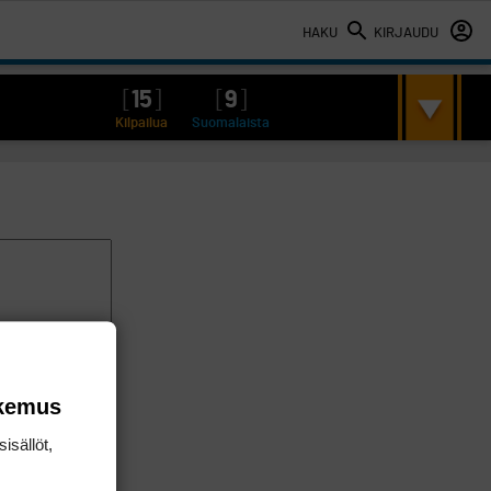
HAKU
KIRJAUDU
[
15
]
[
9
]
Kilpailua
Suomalaista
okemus
isällöt,