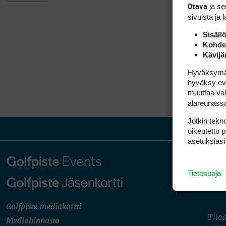
ja s
Otava
sivuista ja 
Sisäll
Kohden
Kävijä
Hyväksymällä
hyväksy eväs
muuttaa val
alareunass
Jotkin tekno
oikeutettu 
asetuksiasi
Tietosuoja
Golfpiste mediakortti
Tilaa
Mediahinnasto