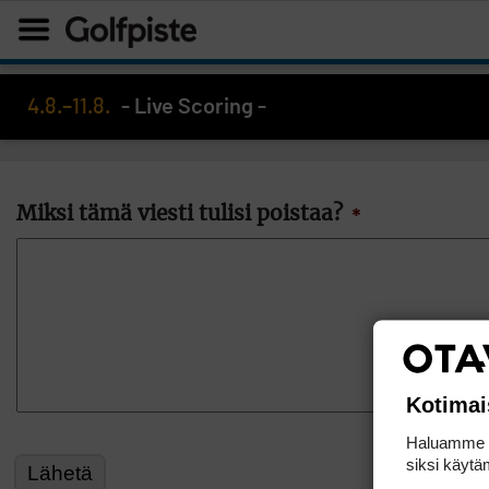
4.8.–11.8.
- Live Scoring -
Miksi tämä viesti tulisi poistaa?
*
Kotimai
Haluamme ta
siksi käytäm