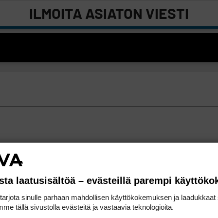
ILMOITA ASIATON VIESTI
sta laatusisältöä – evästeillä parempi käyttök
rjota sinulle parhaan mahdollisen käyttökokemuksen ja laadukkaat s
me tällä sivustolla evästeitä ja vastaavia teknologioita.