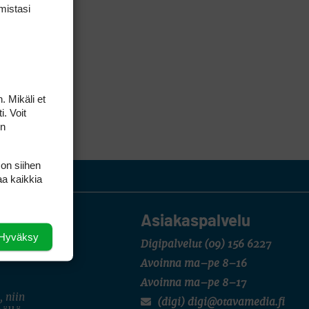
mis­tasi
. Mikäli et
i. Voit
on
 on siihen
aa kaikkia
Asiakaspalvelu
Hyväksy
Digipalvelut
(09) 156 6227
Avoinna ma–pe 8–16
Avoinna ma–pe 8–17
, niin
(digi) digi@otavamedia.fi