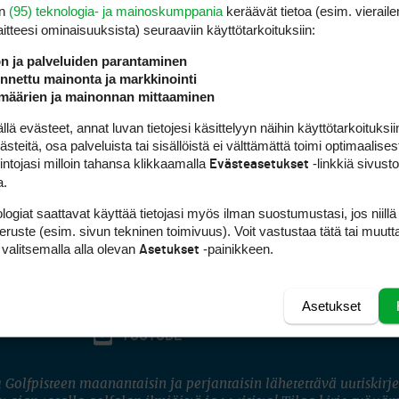
en
(95) teknologia- ja mainoskumppania
keräävät tietoa (esim. vieraile
laitteesi ominaisuuk­sista) seuraaviin käyttötarkoituksiin:
ön ja palveluiden parantaminen
nettu mainonta ja markkinointi
määrien ja mainonnan mittaaminen
 evästeet, annat luvan tietojesi käsittelyyn näihin käyttötarkoituksiin
teitä, osa palveluista tai sisällöistä ei välttämättä toimi optimaalisest
intojasi milloin tahansa klikkaamalla
-linkkiä sivust
Evästeasetukset
a.
logiat saattavat käyttää tietojasi myös ilman suostumustasi, jos niillä
peruste (esim. sivun tekninen toimivuus). Voit vastustaa tätä tai muutt
 valitsemalla alla olevan
-painikkeen.
Asetukset
Asetukset
FACEBOOK
INSTAGRAM
YOUTUBE
 Golfpisteen maanantaisin ja perjantaisin lähetettävä uutiskirje