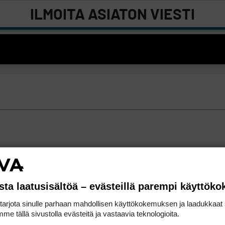
ILMOITA ASIATON VIESTI
sta laatusisältöä – evästeillä parempi käyttök
rjota sinulle parhaan mahdollisen käyttökokemuksen ja laadukkaat s
me tällä sivustolla evästeitä ja vastaavia teknologioita.