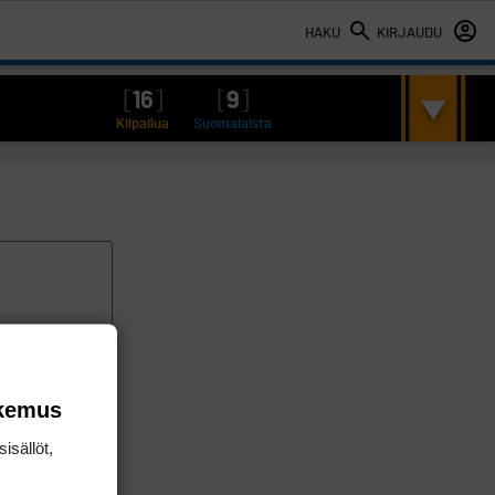
HAKU
KIRJAUDU
[
16
]
[
9
]
Kilpailua
Suomalaista
okemus
isällöt,