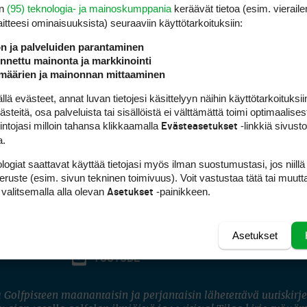
en
(95) teknologia- ja mainoskumppania
keräävät tietoa (esim. vieraile
laitteesi ominaisuuk­sista) seuraaviin käyttötarkoituksiin:
ön ja palveluiden parantaminen
nettu mainonta ja markkinointi
määrien ja mainonnan mittaaminen
 evästeet, annat luvan tietojesi käsittelyyn näihin käyttötarkoituksiin
teitä, osa palveluista tai sisällöistä ei välttämättä toimi optimaalisest
intojasi milloin tahansa klikkaamalla
-linkkiä sivust
Evästeasetukset
a.
logiat saattavat käyttää tietojasi myös ilman suostumustasi, jos niillä
peruste (esim. sivun tekninen toimivuus). Voit vastustaa tätä tai muutt
 valitsemalla alla olevan
-painikkeen.
Asetukset
Asetukset
FACEBOOK
INSTAGRAM
YOUTUBE
 Golfpisteen maanantaisin ja perjantaisin lähetettävä uutiskirje