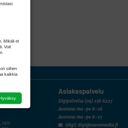
mis­tasi
. Mikäli et
i. Voit
on
 on siihen
aa kaikkia
Asiakaspalvelu
Hyväksy
Digipalvelut
(09) 156 6227
Avoinna ma–pe 8–16
Avoinna ma–pe 8–17
, niin
(digi) digi@otavamedia.fi