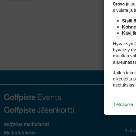
ja s
Otava
sivuista ja 
Sisäll
Kohden
Kävijä
Hyväksymällä
hyväksy eväs
muuttaa val
alareunass
Jotkin tekno
oikeutettu 
asetuksiasi
Tietosuoja
Golfpiste mediakortti
Tilaa
Mediahinnasto