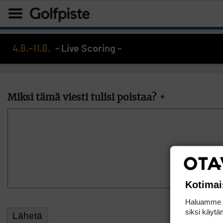
4.8.–11.8.
- Live Scoring -
Miksi tämä viesti tulisi poistaa?
*
Kotimai
Haluamme ta
siksi käytäm