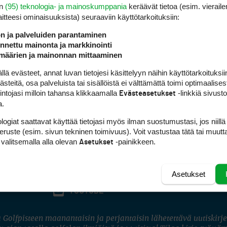
en
(95) teknologia- ja mainoskumppania
keräävät tietoa (esim. vieraile
laitteesi ominaisuuk­sista) seuraaviin käyttötarkoituksiin:
ön ja palveluiden parantaminen
nettu mainonta ja markkinointi
määrien ja mainonnan mittaaminen
 evästeet, annat luvan tietojesi käsittelyyn näihin käyttötarkoituksiin
teitä, osa palveluista tai sisällöistä ei välttämättä toimi optimaalisest
intojasi milloin tahansa klikkaamalla
-linkkiä sivust
Evästeasetukset
a.
logiat saattavat käyttää tietojasi myös ilman suostumustasi, jos niillä
peruste (esim. sivun tekninen toimivuus). Voit vastustaa tätä tai muutt
 valitsemalla alla olevan
-painikkeen.
Asetukset
Asetukset
FACEBOOK
INSTAGRAM
YOUTUBE
 Golfpisteen maanantaisin ja perjantaisin lähetettävä uutiskirje