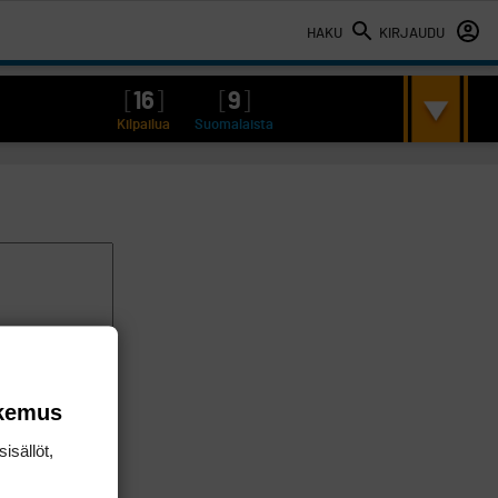
HAKU
KIRJAUDU
[
16
]
[
9
]
Kilpailua
Suomalaista
okemus
isällöt,