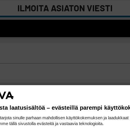
ILMOITA ASIATON VIESTI
sta laatusisältöä – evästeillä parempi käyttök
rjota sinulle parhaan mahdollisen käyttökokemuksen ja laadukkaat s
me tällä sivustolla evästeitä ja vastaavia teknologioita.