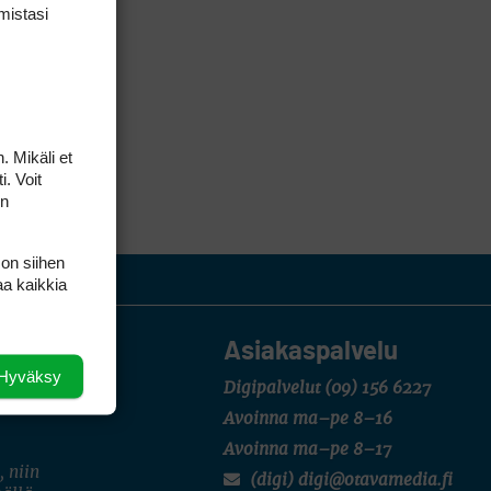
mis­tasi
. Mikäli et
i. Voit
on
 on siihen
aa kaikkia
Asiakaspalvelu
Hyväksy
Digipalvelut
(09) 156 6227
Avoinna ma–pe 8–16
Avoinna ma–pe 8–17
, niin
(digi) digi@otavamedia.fi