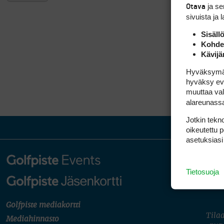
ja s
Otava
sivuista ja 
Sisäll
Kohden
Kävijä
Hyväksymällä
hyväksy eväs
muuttaa val
alareunass
Jotkin tekno
oikeutettu 
asetuksiasi
Tietosuoja
Golfpiste mediakortti
Tilaa
Mediahinnasto