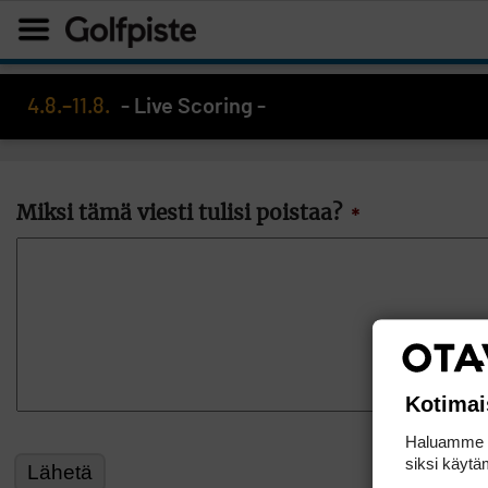
4.8.–11.8.
- Live Scoring -
Miksi tämä viesti tulisi poistaa?
*
Kotimai
Haluamme ta
siksi käytäm