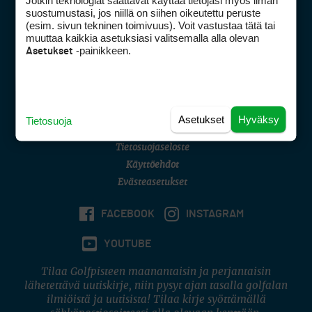
Jotkin teknologiat saattavat käyttää tietojasi myös ilman
Golfpisteen yhteystiedot
suostumustasi, jos niillä on siihen oikeutettu peruste
(esim. sivun tekninen toimivuus). Voit vastustaa tätä tai
DSA avoimuusraportti
muuttaa kaikkia asetuksiasi valitsemalla alla olevan
-painikkeen.
Asetukset
Asiakaspalvelu
Digipalvelut
(09) 156 6227
Avoinna ma–pe 8–16
Avoinna ma–pe 8–17
Asetukset
Hyväksy
Tietosuoja
(digi) digi@otavamedia.fi
Tietosuojaseloste
Käyttöehdot
Evästeasetukset
FACEBOOK
INSTAGRAM
YOUTUBE
Tilaa Golfpisteen maanantaisin ja perjantaisin
lähetettävä uutiskirje, niin pysyt ajan tasalla golfalan
ilmiöistä ja uutisista! Tilaa kirje syöttämällä