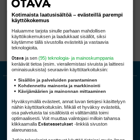
Kotimaista laatusisältöä – evästeillä parempi
käyttökokemus
Haluamme tarjota sinulle parhaan mahdollisen
käyttökokemuksen ja laadukkaat sisällöt, siksi
käytämme tällä sivustolla evästeitä ja vastaavia
teknologioita.
ja sen
(95) teknologia- ja mainoskumppania
Otava
keräävät tietoa (esim. vierailemis­tasi sivuista ja laitteesi
ominaisuuk­sista) seuraaviin käyttötarkoituksiin:
Sisällön ja palveluiden parantaminen
Kohdennettu mainonta ja markkinointi
Kävijämäärien ja mainonnan mittaaminen
Hyväksymällä evästeet, annat luvan tietojesi käsittelyyn
näihin käyttötarkoituksiin. Mikäli et hyväksy evästeitä,
osa palveluista tai sisällöistä ei välttämättä toimi
optimaalisesti. Voit muuttaa valintojasi milloin tahansa
Golfpiste mediakortti
klikkaamalla
-linkkiä sivuston
Evästeasetukset
Mediahinnasto
alareunassa.
Tietoa verkon kävijöistä