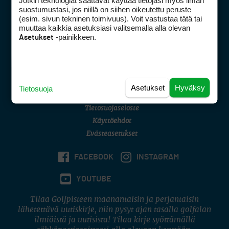
Jotkin teknologiat saattavat käyttää tietojasi myös ilman
Golfpisteen yhteystiedot
suostumustasi, jos niillä on siihen oikeutettu peruste
(esim. sivun tekninen toimivuus). Voit vastustaa tätä tai
DSA avoimuusraportti
muuttaa kaikkia asetuksiasi valitsemalla alla olevan
-painikkeen.
Asetukset
Asiakaspalvelu
Digipalvelut
(09) 156 6227
Avoinna ma–pe 8–16
Avoinna ma–pe 8–17
Asetukset
Hyväksy
Tietosuoja
(digi) digi@otavamedia.fi
Tietosuojaseloste
Käyttöehdot
Evästeasetukset
FACEBOOK
INSTAGRAM
YOUTUBE
Tilaa Golfpisteen maanantaisin ja perjantaisin
lähetettävä uutiskirje, niin pysyt ajan tasalla golfalan
ilmiöistä ja uutisista! Tilaa kirje syöttämällä