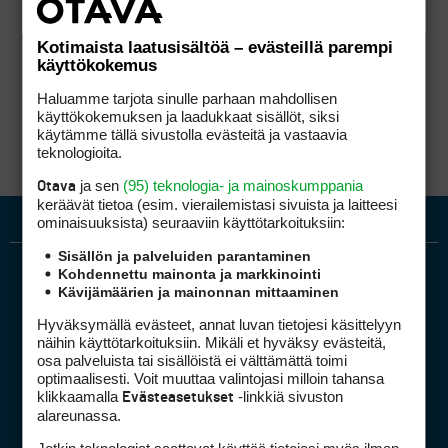
Kotimaista laatusisältöä – evästeillä parempi
käyttökokemus
Haluamme tarjota sinulle parhaan mahdollisen
käyttökokemuksen ja laadukkaat sisällöt, siksi
käytämme tällä sivustolla evästeitä ja vastaavia
teknologioita.
ja sen
(95) teknologia- ja mainoskumppania
Otava
keräävät tietoa (esim. vierailemis­tasi sivuista ja laitteesi
ominaisuuk­sista) seuraaviin käyttötarkoituksiin:
Sisällön ja palveluiden parantaminen
Kohdennettu mainonta ja markkinointi
Kävijämäärien ja mainonnan mittaaminen
Hyväksymällä evästeet, annat luvan tietojesi käsittelyyn
näihin käyttötarkoituksiin. Mikäli et hyväksy evästeitä,
osa palveluista tai sisällöistä ei välttämättä toimi
optimaalisesti. Voit muuttaa valintojasi milloin tahansa
Golfpiste mediakortti
klikkaamalla
-linkkiä sivuston
Evästeasetukset
Mediahinnasto
alareunassa.
Tietoa verkon kävijöistä