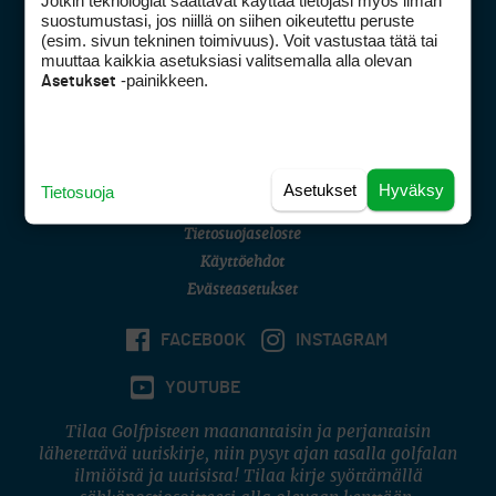
Jotkin teknologiat saattavat käyttää tietojasi myös ilman
Golfpisteen yhteystiedot
suostumustasi, jos niillä on siihen oikeutettu peruste
(esim. sivun tekninen toimivuus). Voit vastustaa tätä tai
DSA avoimuusraportti
muuttaa kaikkia asetuksiasi valitsemalla alla olevan
-painikkeen.
Asetukset
Asiakaspalvelu
Digipalvelut
(09) 156 6227
Avoinna ma–pe 8–16
Avoinna ma–pe 8–17
Asetukset
Hyväksy
Tietosuoja
(digi) digi@otavamedia.fi
Tietosuojaseloste
Käyttöehdot
Evästeasetukset
FACEBOOK
INSTAGRAM
YOUTUBE
Tilaa Golfpisteen maanantaisin ja perjantaisin
lähetettävä uutiskirje, niin pysyt ajan tasalla golfalan
ilmiöistä ja uutisista! Tilaa kirje syöttämällä