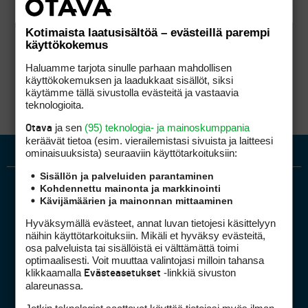
Kotimaista laatusisältöä – evästeillä parempi
käyttökokemus
Haluamme tarjota sinulle parhaan mahdollisen
käyttökokemuksen ja laadukkaat sisällöt, siksi
käytämme tällä sivustolla evästeitä ja vastaavia
teknologioita.
ja sen
(95) teknologia- ja mainoskumppania
Otava
keräävät tietoa (esim. vierailemis­tasi sivuista ja laitteesi
ominaisuuk­sista) seuraaviin käyttötarkoituksiin:
Sisällön ja palveluiden parantaminen
Kohdennettu mainonta ja markkinointi
Kävijämäärien ja mainonnan mittaaminen
Hyväksymällä evästeet, annat luvan tietojesi käsittelyyn
näihin käyttötarkoituksiin. Mikäli et hyväksy evästeitä,
osa palveluista tai sisällöistä ei välttämättä toimi
optimaalisesti. Voit muuttaa valintojasi milloin tahansa
Golfpiste mediakortti
klikkaamalla
-linkkiä sivuston
Evästeasetukset
Mediahinnasto
alareunassa.
Tietoa verkon kävijöistä