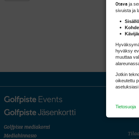
ja s
Otava
sivuista ja 
Sisäll
Kohden
Kävijä
Hyväksymällä
hyväksy eväs
muuttaa val
alareunass
Jotkin tekno
oikeutettu 
asetuksiasi
Tietosuoja
Golfpiste mediakortti
Tilaa
Mediahinnasto