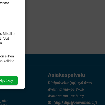
mis­tasi
. Mikäli et
i. Voit
on
 on siihen
aa kaikkia
Asiakaspalvelu
Hyväksy
Digipalvelut
(09) 156 6227
Avoinna ma–pe 8–16
Avoinna ma–pe 8–17
, niin
(digi) digi@otavamedia.fi