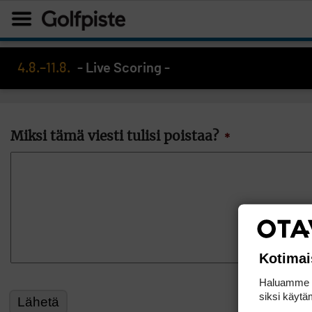
4.8.–11.8.
- Live Scoring -
Miksi tämä viesti tulisi poistaa?
*
Kotimai
Haluamme ta
siksi käytäm