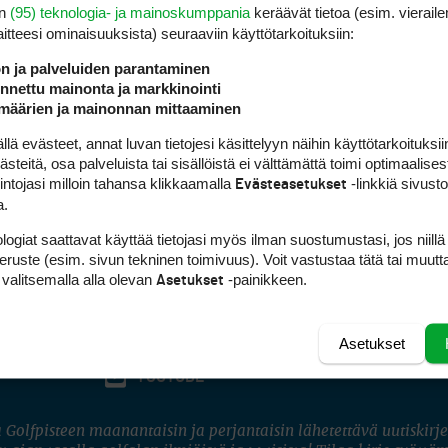
en
(95) teknologia- ja mainoskumppania
keräävät tietoa (esim. vieraile
laitteesi ominaisuuk­sista) seuraaviin käyttötarkoituksiin:
ön ja palveluiden parantaminen
nettu mainonta ja markkinointi
määrien ja mainonnan mittaaminen
 evästeet, annat luvan tietojesi käsittelyyn näihin käyttötarkoituksiin
teitä, osa palveluista tai sisällöistä ei välttämättä toimi optimaalisest
intojasi milloin tahansa klikkaamalla
-linkkiä sivust
Evästeasetukset
a.
logiat saattavat käyttää tietojasi myös ilman suostumustasi, jos niillä
peruste (esim. sivun tekninen toimivuus). Voit vastustaa tätä tai muutt
 valitsemalla alla olevan
-painikkeen.
Asetukset
Asetukset
FACEBOOK
INSTAGRAM
YOUTUBE
 Golfpisteen maanantaisin ja perjantaisin lähetettävä uutiskirje