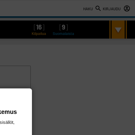
HAKU
KIRJAUDU
[
16
]
[
9
]
Kilpailua
Suomalaista
okemus
isällöt,