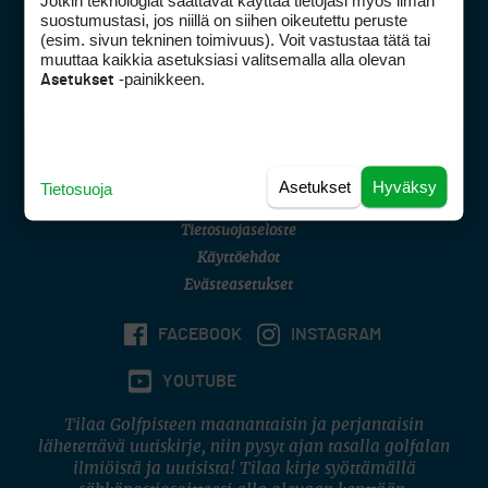
Jotkin teknologiat saattavat käyttää tietojasi myös ilman
Golfpisteen yhteystiedot
suostumustasi, jos niillä on siihen oikeutettu peruste
(esim. sivun tekninen toimivuus). Voit vastustaa tätä tai
DSA avoimuusraportti
muuttaa kaikkia asetuksiasi valitsemalla alla olevan
-painikkeen.
Asetukset
Asiakaspalvelu
Digipalvelut
(09) 156 6227
Avoinna ma–pe 8–16
Avoinna ma–pe 8–17
Asetukset
Hyväksy
Tietosuoja
(digi) digi@otavamedia.fi
Tietosuojaseloste
Käyttöehdot
Evästeasetukset
FACEBOOK
INSTAGRAM
YOUTUBE
Tilaa Golfpisteen maanantaisin ja perjantaisin
lähetettävä uutiskirje, niin pysyt ajan tasalla golfalan
ilmiöistä ja uutisista! Tilaa kirje syöttämällä