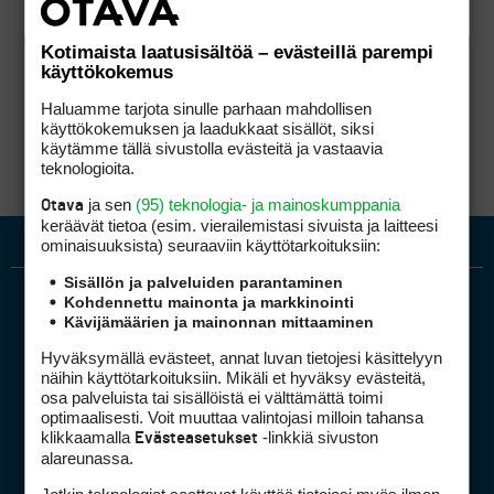
Kotimaista laatusisältöä – evästeillä parempi
käyttökokemus
Haluamme tarjota sinulle parhaan mahdollisen
käyttökokemuksen ja laadukkaat sisällöt, siksi
käytämme tällä sivustolla evästeitä ja vastaavia
teknologioita.
ja sen
(95) teknologia- ja mainoskumppania
Otava
keräävät tietoa (esim. vierailemis­tasi sivuista ja laitteesi
ominaisuuk­sista) seuraaviin käyttötarkoituksiin:
Sisällön ja palveluiden parantaminen
Kohdennettu mainonta ja markkinointi
Kävijämäärien ja mainonnan mittaaminen
Hyväksymällä evästeet, annat luvan tietojesi käsittelyyn
näihin käyttötarkoituksiin. Mikäli et hyväksy evästeitä,
osa palveluista tai sisällöistä ei välttämättä toimi
optimaalisesti. Voit muuttaa valintojasi milloin tahansa
Golfpiste mediakortti
klikkaamalla
-linkkiä sivuston
Evästeasetukset
Mediahinnasto
alareunassa.
Tietoa verkon kävijöistä