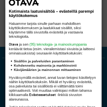
Kotimaista laatusisältöä – evästeillä parempi
käyttökokemus
Haluamme tarjota sinulle parhaan mahdollisen
käyttökokemuksen ja laadukkaat sisällöt, siksi
käytämme tällä sivustolla evästeitä ja vastaavia
teknologioita.
ja sen
(95) teknologia- ja mainoskumppania
Otava
keräävät tietoa (esim. vierailemis­tasi sivuista ja laitteesi
ominaisuuk­sista) seuraaviin käyttötarkoituksiin:
Sisällön ja palveluiden parantaminen
Kohdennettu mainonta ja markkinointi
Kävijämäärien ja mainonnan mittaaminen
Hyväksymällä evästeet, annat luvan tietojesi käsittelyyn
näihin käyttötarkoituksiin. Mikäli et hyväksy evästeitä,
osa palveluista tai sisällöistä ei välttämättä toimi
optimaalisesti. Voit muuttaa valintojasi milloin tahansa
Golfpiste mediakortti
klikkaamalla
-linkkiä sivuston
Evästeasetukset
Mediahinnasto
alareunassa.
Tietoa verkon kävijöistä