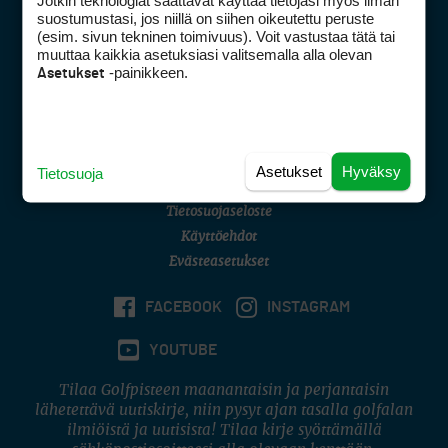
Jotkin teknologiat saattavat käyttää tietojasi myös ilman
Golfpisteen yhteystiedot
suostumustasi, jos niillä on siihen oikeutettu peruste
(esim. sivun tekninen toimivuus). Voit vastustaa tätä tai
DSA avoimuusraportti
muuttaa kaikkia asetuksiasi valitsemalla alla olevan
-painikkeen.
Asetukset
Asiakaspalvelu
Digipalvelut
(09) 156 6227
Avoinna ma–pe 8–16
Avoinna ma–pe 8–17
Asetukset
Hyväksy
Tietosuoja
(digi) digi@otavamedia.fi
Tietosuojaseloste
Käyttöehdot
Evästeasetukset
FACEBOOK
INSTAGRAM
YOUTUBE
Tilaa Golfpisteen maanantaisin ja perjantaisin
lähetettävä uutiskirje, niin pysyt ajan tasalla golfalan
ilmiöistä ja uutisista! Tilaa kirje syöttämällä