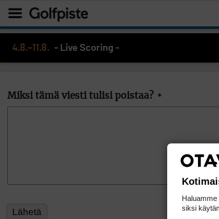
4.8.–11.8.
- Live Scoring -
Miksi tämä viesti tulisi poistaa?
*
Kotimai
Haluamme ta
siksi käytäm