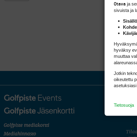
ja s
Otava
sivuista ja 
Sisäll
Kohden
Kävijä
Hyväksymällä
hyväksy eväs
muuttaa val
alareunass
Jotkin tekno
oikeutettu 
asetuksiasi
Tietosuoja
Golfpiste mediakortti
Tilaa
Mediahinnasto