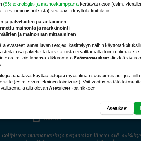
en
(95) teknologia- ja mainoskumppania
keräävät tietoa (esim. vieraile
laitteesi ominaisuuk­sista) seuraaviin käyttötarkoituksiin:
ön ja palveluiden parantaminen
nettu mainonta ja markkinointi
määrien ja mainonnan mittaaminen
 evästeet, annat luvan tietojesi käsittelyyn näihin käyttötarkoituksiin
teitä, osa palveluista tai sisällöistä ei välttämättä toimi optimaalisest
intojasi milloin tahansa klikkaamalla
-linkkiä sivust
Evästeasetukset
a.
logiat saattavat käyttää tietojasi myös ilman suostumustasi, jos niillä
peruste (esim. sivun tekninen toimivuus). Voit vastustaa tätä tai muutt
 valitsemalla alla olevan
-painikkeen.
Asetukset
Asetukset
FACEBOOK
INSTAGRAM
YOUTUBE
 Golfpisteen maanantaisin ja perjantaisin lähetettävä uutiskirje