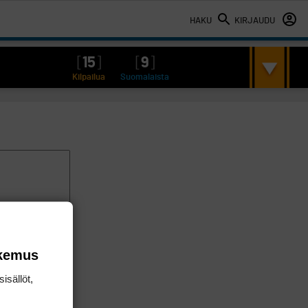
HAKU
KIRJAUDU
[
15
]
[
9
]
Kilpailua
Suomalaista
okemus
isällöt,