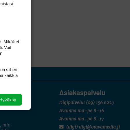
mis­tasi
. Mikäli et
i. Voit
on
 on siihen
aa kaikkia
Asiakaspalvelu
Hyväksy
Digipalvelut
(09) 156 6227
Avoinna ma–pe 8–16
Avoinna ma–pe 8–17
, niin
(digi) digi@otavamedia.fi