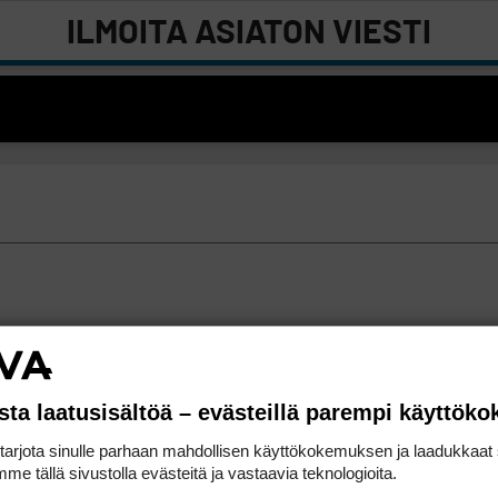
ILMOITA ASIATON VIESTI
sta laatusisältöä – evästeillä parempi käyttök
rjota sinulle parhaan mahdollisen käyttökokemuksen ja laadukkaat s
me tällä sivustolla evästeitä ja vastaavia teknologioita.