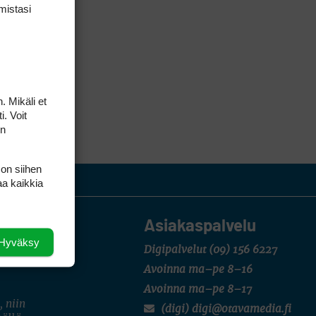
mis­tasi
. Mikäli et
i. Voit
on
 on siihen
aa kaikkia
Asiakaspalvelu
Hyväksy
Digipalvelut
(09) 156 6227
Avoinna ma–pe 8–16
Avoinna ma–pe 8–17
, niin
(digi) digi@otavamedia.fi