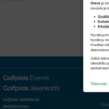
ja s
Otava
sivuista ja 
Sisäll
Kohden
Kävijä
Hyväksymällä
hyväksy eväs
muuttaa val
alareunass
Jotkin tekno
oikeutettu 
asetuksiasi
Tietosuoja
Golfpiste mediakortti
Tilaa
Mediahinnasto