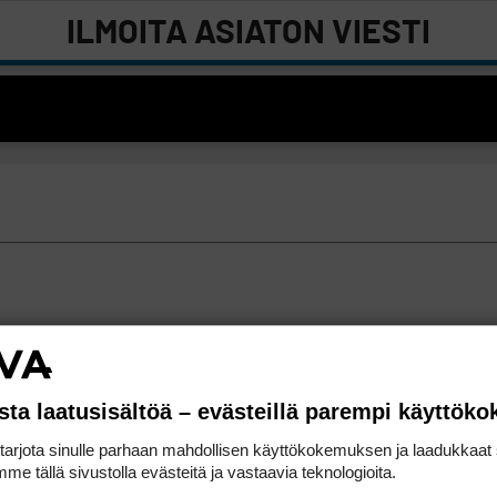
ILMOITA ASIATON VIESTI
sta laatusisältöä – evästeillä parempi käyttök
rjota sinulle parhaan mahdollisen käyttökokemuksen ja laadukkaat s
me tällä sivustolla evästeitä ja vastaavia teknologioita.