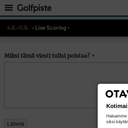
4.8.–11.8.
- Live Scoring -
Miksi tämä viesti tulisi poistaa?
*
Kotimai
Haluamme ta
siksi käytäm