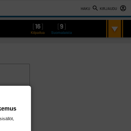
HAKU
KIRJAUDU
[
16
]
[
9
]
Kilpailua
Suomalaista
okemus
isällöt,