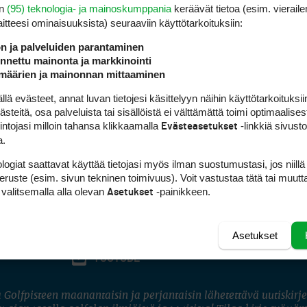
en
(95) teknologia- ja mainoskumppania
keräävät tietoa (esim. vieraile
laitteesi ominaisuuk­sista) seuraaviin käyttötarkoituksiin:
ön ja palveluiden parantaminen
nettu mainonta ja markkinointi
määrien ja mainonnan mittaaminen
 evästeet, annat luvan tietojesi käsittelyyn näihin käyttötarkoituksiin
teitä, osa palveluista tai sisällöistä ei välttämättä toimi optimaalisest
intojasi milloin tahansa klikkaamalla
-linkkiä sivust
Evästeasetukset
a.
logiat saattavat käyttää tietojasi myös ilman suostumustasi, jos niillä
peruste (esim. sivun tekninen toimivuus). Voit vastustaa tätä tai muutt
 valitsemalla alla olevan
-painikkeen.
Asetukset
Asetukset
FACEBOOK
INSTAGRAM
YOUTUBE
 Golfpisteen maanantaisin ja perjantaisin lähetettävä uutiskirje