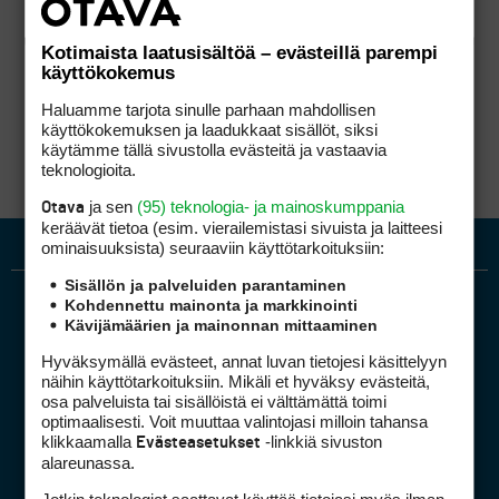
Kotimaista laatusisältöä – evästeillä parempi
käyttökokemus
Haluamme tarjota sinulle parhaan mahdollisen
käyttökokemuksen ja laadukkaat sisällöt, siksi
käytämme tällä sivustolla evästeitä ja vastaavia
teknologioita.
ja sen
(95) teknologia- ja mainoskumppania
Otava
keräävät tietoa (esim. vierailemis­tasi sivuista ja laitteesi
ominaisuuk­sista) seuraaviin käyttötarkoituksiin:
Sisällön ja palveluiden parantaminen
Kohdennettu mainonta ja markkinointi
Kävijämäärien ja mainonnan mittaaminen
Hyväksymällä evästeet, annat luvan tietojesi käsittelyyn
näihin käyttötarkoituksiin. Mikäli et hyväksy evästeitä,
osa palveluista tai sisällöistä ei välttämättä toimi
optimaalisesti. Voit muuttaa valintojasi milloin tahansa
Golfpiste mediakortti
klikkaamalla
-linkkiä sivuston
Evästeasetukset
Mediahinnasto
alareunassa.
Tietoa verkon kävijöistä