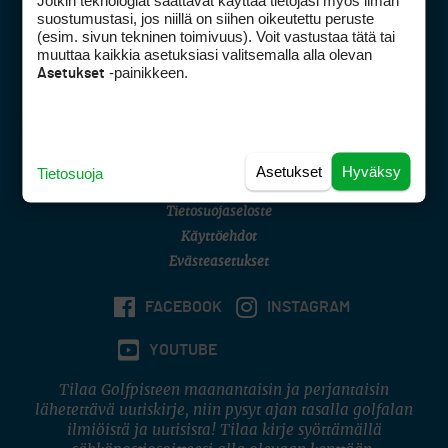
Jotkin teknologiat saattavat käyttää tietojasi myös ilman
Golfpisteen yhteystiedot
suostumustasi, jos niillä on siihen oikeutettu peruste
(esim. sivun tekninen toimivuus). Voit vastustaa tätä tai
DSA avoimuusraportti
muuttaa kaikkia asetuksiasi valitsemalla alla olevan
-painikkeen.
Asetukset
Asiakaspalvelu
Digipalvelut
(09) 156 6227
Avoinna ma–pe 8–16
Avoinna ma–pe 8–17
Asetukset
Hyväksy
Tietosuoja
(digi) digi@otavamedia.fi
Tietosuojaseloste
Käyttöehdot
Evästeasetukset
FACEBOOK
INSTAGRAM
YOUTUBE
Tilaa Golfpisteen maanantaisin ja perjantaisin
lähetettävä uutiskirje, niin pysyt ajan tasalla golfalan
ilmiöistä ja uutisista! Tilaa kirje syöttämällä