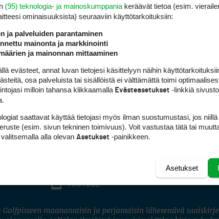
en
(95) teknologia- ja mainoskumppania
keräävät tietoa (esim. vieraile
laitteesi ominaisuuk­sista) seuraaviin käyttötarkoituksiin:
ön ja palveluiden parantaminen
nettu mainonta ja markkinointi
määrien ja mainonnan mittaaminen
 evästeet, annat luvan tietojesi käsittelyyn näihin käyttötarkoituksiin
teitä, osa palveluista tai sisällöistä ei välttämättä toimi optimaalisest
intojasi milloin tahansa klikkaamalla
-linkkiä sivust
Evästeasetukset
a.
logiat saattavat käyttää tietojasi myös ilman suostumustasi, jos niillä
peruste (esim. sivun tekninen toimivuus). Voit vastustaa tätä tai muutt
 valitsemalla alla olevan
-painikkeen.
Asetukset
Asetukset
FACEBOOK
INSTAGRAM
YOUTUBE
 Golfpisteen maanantaisin ja perjantaisin lähetettävä uutiskirje