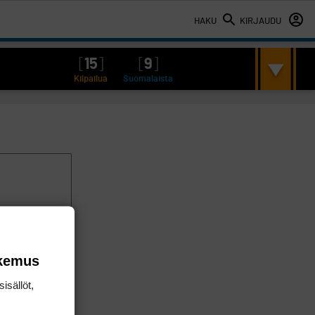
HAKU
KIRJAUDU
[
15
]
[
9
]
Kilpailua
Suomalaista
okemus
isällöt,