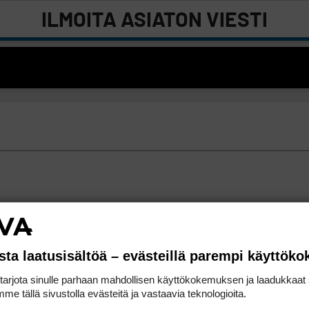
ILMOITA ASIATON VIESTI
sta laatusisältöä – evästeillä parempi käyttök
rjota sinulle parhaan mahdollisen käyttökokemuksen ja laadukkaat s
me tällä sivustolla evästeitä ja vastaavia teknologioita.