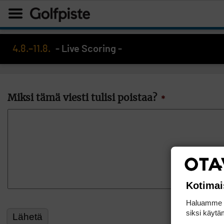
4.8.–11.8.
- Live Scoring -
Miksi tämä viesti tulisi poistaa?
*
Kotimai
Haluamme ta
siksi käytäm