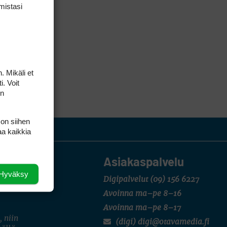
mis­tasi
. Mikäli et
i. Voit
on
 on siihen
aa kaikkia
Asiakaspalvelu
Hyväksy
Digipalvelut
(09) 156 6227
Avoinna ma–pe 8–16
Avoinna ma–pe 8–17
, niin
(digi) digi@otavamedia.fi