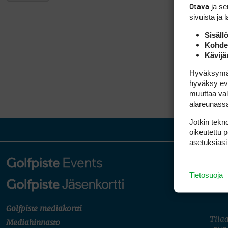
ja s
Otava
sivuista ja 
Sisäll
Kohden
Kävijä
Hyväksymällä
hyväksy eväs
muuttaa val
alareunass
Jotkin tekno
oikeutettu 
asetuksiasi
Tietosuoja
Golfpiste mediakortti
Tilaa
Mediahinnasto