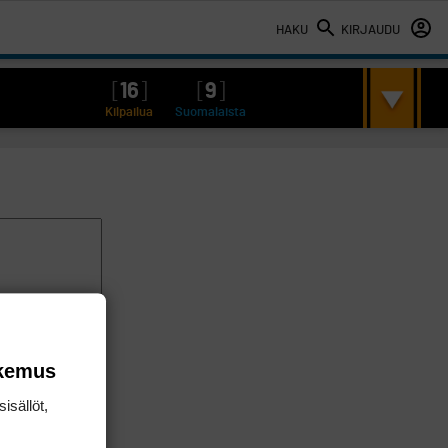
HAKU
KIRJAUDU
[
16
]
[
9
]
Kilpailua
Suomalaista
okemus
isällöt,