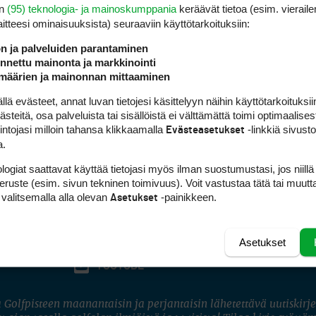
en
(95) teknologia- ja mainoskumppania
keräävät tietoa (esim. vieraile
laitteesi ominaisuuk­sista) seuraaviin käyttötarkoituksiin:
ön ja palveluiden parantaminen
nettu mainonta ja markkinointi
määrien ja mainonnan mittaaminen
 evästeet, annat luvan tietojesi käsittelyyn näihin käyttötarkoituksiin
teitä, osa palveluista tai sisällöistä ei välttämättä toimi optimaalisest
intojasi milloin tahansa klikkaamalla
-linkkiä sivust
Evästeasetukset
a.
logiat saattavat käyttää tietojasi myös ilman suostumustasi, jos niillä
peruste (esim. sivun tekninen toimivuus). Voit vastustaa tätä tai muutt
 valitsemalla alla olevan
-painikkeen.
Asetukset
Asetukset
FACEBOOK
INSTAGRAM
YOUTUBE
 Golfpisteen maanantaisin ja perjantaisin lähetettävä uutiskirje