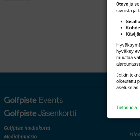
ja s
Otava
sivuista ja 
Sisäll
Kohden
Kävijä
Hyväksymällä
hyväksy eväs
muuttaa val
alareunass
Jotkin tekno
oikeutettu 
asetuksiasi
Tietosuoja
Golfpiste mediakortti
Tilaa
Mediahinnasto