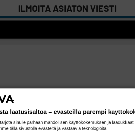
ILMOITA ASIATON VIESTI
sta laatusisältöä – evästeillä parempi käyttök
rjota sinulle parhaan mahdollisen käyttökokemuksen ja laadukkaat s
me tällä sivustolla evästeitä ja vastaavia teknologioita.