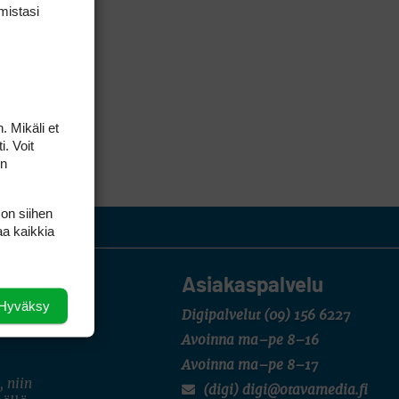
mis­tasi
. Mikäli et
i. Voit
on
 on siihen
aa kaikkia
Asiakaspalvelu
Hyväksy
Digipalvelut
(09) 156 6227
Avoinna ma–pe 8–16
Avoinna ma–pe 8–17
, niin
(digi) digi@otavamedia.fi