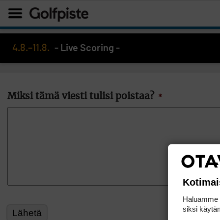
4.8.–11.8.
- Live Scoring -
Miksi tämä viesti tulisi poistaa?
*
Kotimai
Haluamme ta
siksi käytäm