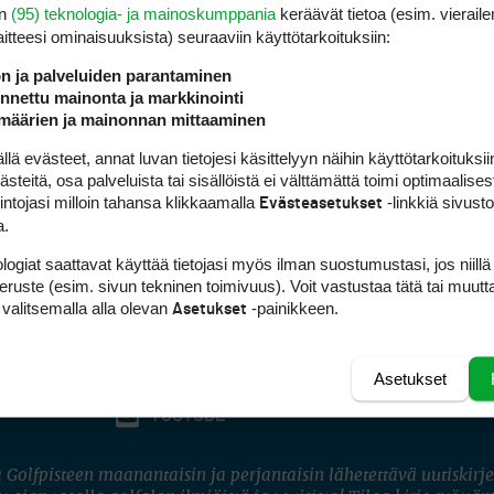
en
(95) teknologia- ja mainoskumppania
keräävät tietoa (esim. vieraile
laitteesi ominaisuuk­sista) seuraaviin käyttötarkoituksiin:
ön ja palveluiden parantaminen
nettu mainonta ja markkinointi
määrien ja mainonnan mittaaminen
 evästeet, annat luvan tietojesi käsittelyyn näihin käyttötarkoituksiin
teitä, osa palveluista tai sisällöistä ei välttämättä toimi optimaalisest
intojasi milloin tahansa klikkaamalla
-linkkiä sivust
Evästeasetukset
a.
logiat saattavat käyttää tietojasi myös ilman suostumustasi, jos niillä
peruste (esim. sivun tekninen toimivuus). Voit vastustaa tätä tai muutt
 valitsemalla alla olevan
-painikkeen.
Asetukset
Asetukset
FACEBOOK
INSTAGRAM
YOUTUBE
 Golfpisteen maanantaisin ja perjantaisin lähetettävä uutiskirje