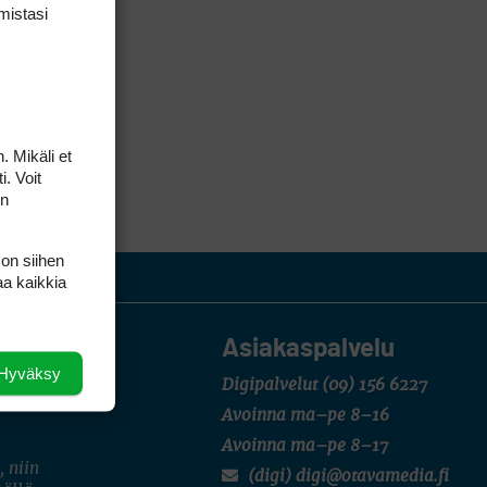
mis­tasi
. Mikäli et
i. Voit
on
 on siihen
aa kaikkia
Asiakaspalvelu
Hyväksy
Digipalvelut
(09) 156 6227
Avoinna ma–pe 8–16
Avoinna ma–pe 8–17
, niin
(digi) digi@otavamedia.fi