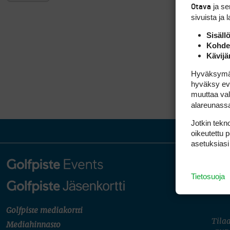
ja s
Otava
sivuista ja 
Sisäll
Kohden
Kävijä
Hyväksymällä
hyväksy eväs
muuttaa val
alareunass
Jotkin tekno
oikeutettu 
asetuksiasi
Tietosuoja
Golfpiste mediakortti
Tilaa
Mediahinnasto