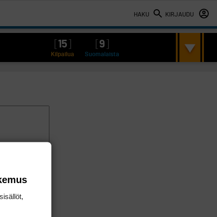
HAKU
KIRJAUDU
[
15
]
[
9
]
Kilpailua
Suomalaista
okemus
isällöt,