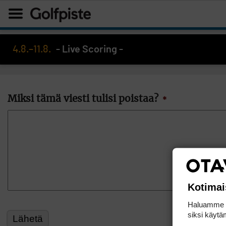
4.8.–11.8.
- Live Scoring -
Miksi tämä viesti tulisi poistaa?
*
Kotimai
Haluamme ta
siksi käytäm