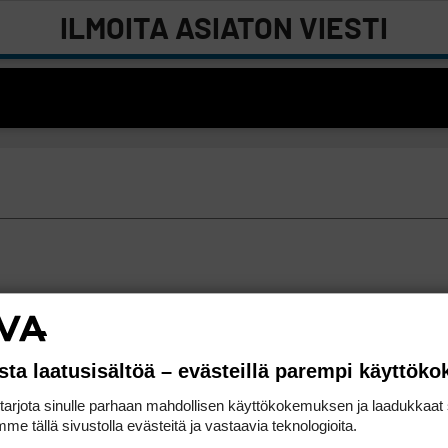
ILMOITA ASIATON VIESTI
sta laatusisältöä – evästeillä parempi käyttök
rjota sinulle parhaan mahdollisen käyttökokemuksen ja laadukkaat s
me tällä sivustolla evästeitä ja vastaavia teknologioita.