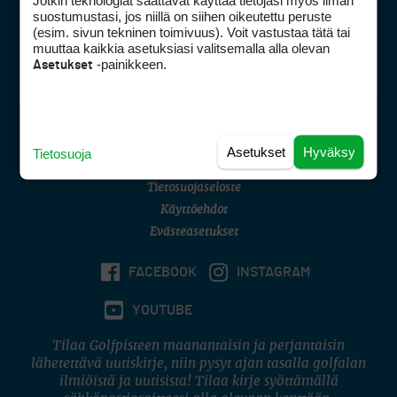
Jotkin teknologiat saattavat käyttää tietojasi myös ilman
Golfpisteen yhteystiedot
suostumustasi, jos niillä on siihen oikeutettu peruste
(esim. sivun tekninen toimivuus). Voit vastustaa tätä tai
DSA avoimuusraportti
muuttaa kaikkia asetuksiasi valitsemalla alla olevan
-painikkeen.
Asetukset
Asiakaspalvelu
Digipalvelut
(09) 156 6227
Avoinna ma–pe 8–16
Avoinna ma–pe 8–17
Asetukset
Hyväksy
Tietosuoja
(digi) digi@otavamedia.fi
Tietosuojaseloste
Käyttöehdot
Evästeasetukset
FACEBOOK
INSTAGRAM
YOUTUBE
Tilaa Golfpisteen maanantaisin ja perjantaisin
lähetettävä uutiskirje, niin pysyt ajan tasalla golfalan
ilmiöistä ja uutisista! Tilaa kirje syöttämällä