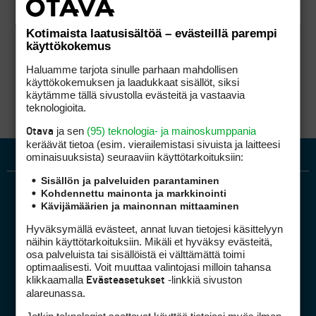
Kotimaista laatusisältöä – evästeillä parempi
käyttökokemus
Haluamme tarjota sinulle parhaan mahdollisen
käyttökokemuksen ja laadukkaat sisällöt, siksi
käytämme tällä sivustolla evästeitä ja vastaavia
teknologioita.
ja sen
(95) teknologia- ja mainoskumppania
Otava
keräävät tietoa (esim. vierailemis­tasi sivuista ja laitteesi
ominaisuuk­sista) seuraaviin käyttötarkoituksiin:
Sisällön ja palveluiden parantaminen
Kohdennettu mainonta ja markkinointi
Kävijämäärien ja mainonnan mittaaminen
Hyväksymällä evästeet, annat luvan tietojesi käsittelyyn
näihin käyttötarkoituksiin. Mikäli et hyväksy evästeitä,
osa palveluista tai sisällöistä ei välttämättä toimi
optimaalisesti. Voit muuttaa valintojasi milloin tahansa
Golfpiste mediakortti
klikkaamalla
-linkkiä sivuston
Evästeasetukset
Mediahinnasto
alareunassa.
Tietoa verkon kävijöistä