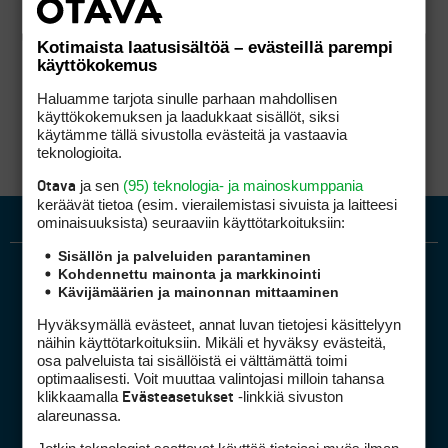
Kotimaista laatusisältöä – evästeillä parempi
käyttökokemus
Haluamme tarjota sinulle parhaan mahdollisen
käyttökokemuksen ja laadukkaat sisällöt, siksi
käytämme tällä sivustolla evästeitä ja vastaavia
teknologioita.
ja sen
(95) teknologia- ja mainoskumppania
Otava
keräävät tietoa (esim. vierailemis­tasi sivuista ja laitteesi
ominaisuuk­sista) seuraaviin käyttötarkoituksiin:
Sisällön ja palveluiden parantaminen
Kohdennettu mainonta ja markkinointi
Kävijämäärien ja mainonnan mittaaminen
Hyväksymällä evästeet, annat luvan tietojesi käsittelyyn
näihin käyttötarkoituksiin. Mikäli et hyväksy evästeitä,
osa palveluista tai sisällöistä ei välttämättä toimi
optimaalisesti. Voit muuttaa valintojasi milloin tahansa
Golfpiste mediakortti
klikkaamalla
-linkkiä sivuston
Evästeasetukset
Mediahinnasto
alareunassa.
Tietoa verkon kävijöistä