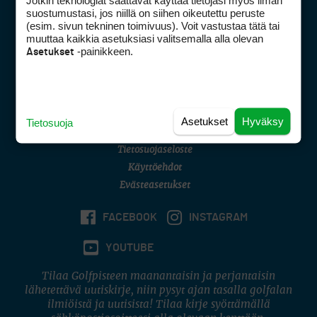
Jotkin teknologiat saattavat käyttää tietojasi myös ilman
Golfpisteen yhteystiedot
suostumustasi, jos niillä on siihen oikeutettu peruste
(esim. sivun tekninen toimivuus). Voit vastustaa tätä tai
DSA avoimuusraportti
muuttaa kaikkia asetuksiasi valitsemalla alla olevan
-painikkeen.
Asetukset
Asiakaspalvelu
Digipalvelut
(09) 156 6227
Avoinna ma–pe 8–16
Avoinna ma–pe 8–17
Asetukset
Hyväksy
Tietosuoja
(digi) digi@otavamedia.fi
Tietosuojaseloste
Käyttöehdot
Evästeasetukset
FACEBOOK
INSTAGRAM
YOUTUBE
Tilaa Golfpisteen maanantaisin ja perjantaisin
lähetettävä uutiskirje, niin pysyt ajan tasalla golfalan
ilmiöistä ja uutisista! Tilaa kirje syöttämällä