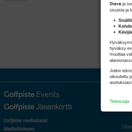
ja s
Otava
sivuista ja 
Sisäll
Kohden
Kävijä
Hyväksymällä
hyväksy eväs
muuttaa val
alareunass
Jotkin tekno
oikeutettu 
asetuksiasi
Tietosuoja
Golfpiste mediakortti
Tilaa
Mediahinnasto