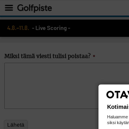
4.8.–11.8.
- Live Scoring -
Miksi tämä viesti tulisi poistaa?
*
Kotimai
Haluamme ta
siksi käytäm