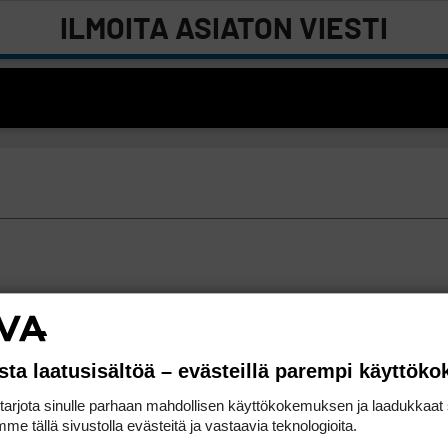
ILMOITA ASIATON VIESTI
sta laatusisältöä – evästeillä parempi käyttök
rjota sinulle parhaan mahdollisen käyttökokemuksen ja laadukkaat s
me tällä sivustolla evästeitä ja vastaavia teknologioita.