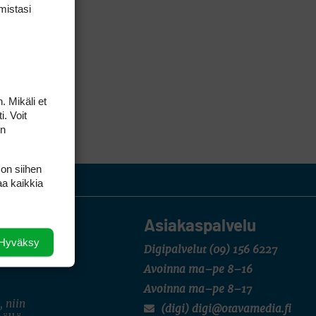
mis­tasi
. Mikäli et
i. Voit
on
 on siihen
aa kaikkia
Asiakaspalvelu
Hyväksy
Digipalvelut
(09) 156 6227
Avoinna ma–pe 8–16
Avoinna ma–pe 8–17
, niin
(digi) digi@otavamedia.fi