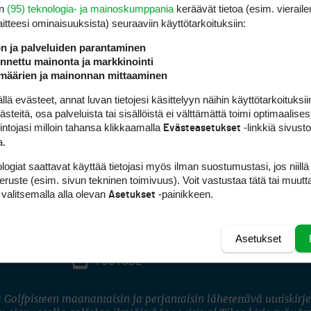
en
(95) teknologia- ja mainoskumppania
keräävät tietoa (esim. vieraile
laitteesi ominaisuuk­sista) seuraaviin käyttötarkoituksiin:
ön ja palveluiden parantaminen
nettu mainonta ja markkinointi
määrien ja mainonnan mittaaminen
 evästeet, annat luvan tietojesi käsittelyyn näihin käyttötarkoituksiin
teitä, osa palveluista tai sisällöistä ei välttämättä toimi optimaalisest
intojasi milloin tahansa klikkaamalla
-linkkiä sivust
Evästeasetukset
a.
logiat saattavat käyttää tietojasi myös ilman suostumustasi, jos niillä
peruste (esim. sivun tekninen toimivuus). Voit vastustaa tätä tai muutt
 valitsemalla alla olevan
-painikkeen.
Asetukset
Asetukset
FACEBOOK
INSTAGRAM
YOUTUBE
 Golfpisteen maanantaisin ja perjantaisin lähetettävä uutiskirje