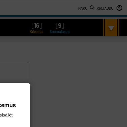
HAKU
KIRJAUDU
[
16
]
[
9
]
Kilpailua
Suomalaista
okemus
isällöt,