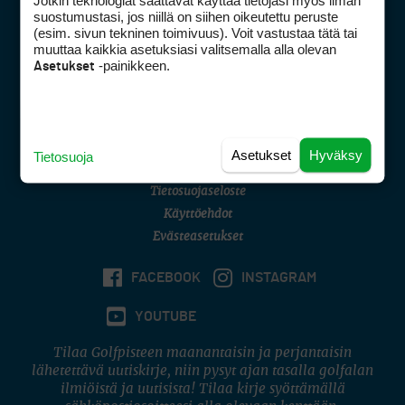
Jotkin teknologiat saattavat käyttää tietojasi myös ilman
Golfpisteen yhteystiedot
suostumustasi, jos niillä on siihen oikeutettu peruste
(esim. sivun tekninen toimivuus). Voit vastustaa tätä tai
DSA avoimuusraportti
muuttaa kaikkia asetuksiasi valitsemalla alla olevan
-painikkeen.
Asetukset
Asiakaspalvelu
Digipalvelut
(09) 156 6227
Avoinna ma–pe 8–16
Avoinna ma–pe 8–17
Asetukset
Hyväksy
Tietosuoja
(digi) digi@otavamedia.fi
Tietosuojaseloste
Käyttöehdot
Evästeasetukset
FACEBOOK
INSTAGRAM
YOUTUBE
Tilaa Golfpisteen maanantaisin ja perjantaisin
lähetettävä uutiskirje, niin pysyt ajan tasalla golfalan
ilmiöistä ja uutisista! Tilaa kirje syöttämällä