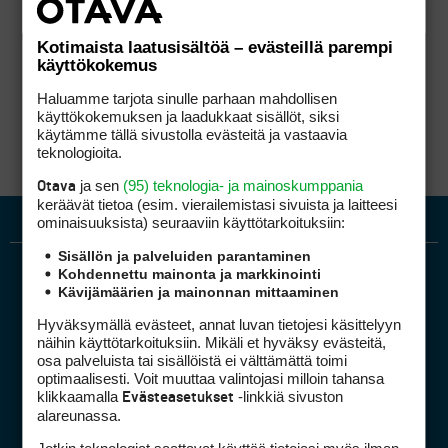
Kotimaista laatusisältöä – evästeillä parempi
käyttökokemus
Haluamme tarjota sinulle parhaan mahdollisen
käyttökokemuksen ja laadukkaat sisällöt, siksi
käytämme tällä sivustolla evästeitä ja vastaavia
teknologioita.
ja sen
(95) teknologia- ja mainoskumppania
Otava
keräävät tietoa (esim. vierailemis­tasi sivuista ja laitteesi
ominaisuuk­sista) seuraaviin käyttötarkoituksiin:
Sisällön ja palveluiden parantaminen
Kohdennettu mainonta ja markkinointi
Kävijämäärien ja mainonnan mittaaminen
Hyväksymällä evästeet, annat luvan tietojesi käsittelyyn
näihin käyttötarkoituksiin. Mikäli et hyväksy evästeitä,
osa palveluista tai sisällöistä ei välttämättä toimi
optimaalisesti. Voit muuttaa valintojasi milloin tahansa
Golfpiste mediakortti
klikkaamalla
-linkkiä sivuston
Evästeasetukset
Mediahinnasto
alareunassa.
Tietoa verkon kävijöistä