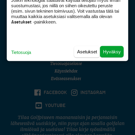
Jotkin teknologiat saattavat käyttää tietojasi myös ilman
Golfpisteen yhteystiedot
suostumustasi, jos niillä on siihen oikeutettu peruste
(esim. sivun tekninen toimivuus). Voit vastustaa tätä tai
DSA avoimuusraportti
muuttaa kaikkia asetuksiasi valitsemalla alla olevan
-painikkeen.
Asetukset
Asiakaspalvelu
Digipalvelut
(09) 156 6227
Avoinna ma–pe 8–16
Avoinna ma–pe 8–17
Asetukset
Hyväksy
Tietosuoja
(digi) digi@otavamedia.fi
Tietosuojaseloste
Käyttöehdot
Evästeasetukset
FACEBOOK
INSTAGRAM
YOUTUBE
Tilaa Golfpisteen maanantaisin ja perjantaisin
lähetettävä uutiskirje, niin pysyt ajan tasalla golfalan
ilmiöistä ja uutisista! Tilaa kirje syöttämällä