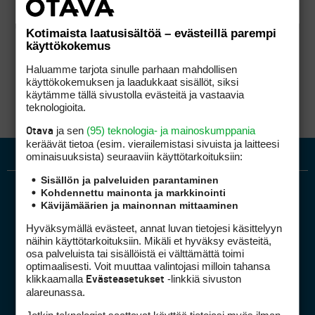
Kotimaista laatusisältöä – evästeillä parempi
käyttökokemus
Haluamme tarjota sinulle parhaan mahdollisen
käyttökokemuksen ja laadukkaat sisällöt, siksi
käytämme tällä sivustolla evästeitä ja vastaavia
teknologioita.
ja sen
(95) teknologia- ja mainoskumppania
Otava
keräävät tietoa (esim. vierailemis­tasi sivuista ja laitteesi
ominaisuuk­sista) seuraaviin käyttötarkoituksiin:
Sisällön ja palveluiden parantaminen
Kohdennettu mainonta ja markkinointi
Kävijämäärien ja mainonnan mittaaminen
Hyväksymällä evästeet, annat luvan tietojesi käsittelyyn
näihin käyttötarkoituksiin. Mikäli et hyväksy evästeitä,
osa palveluista tai sisällöistä ei välttämättä toimi
optimaalisesti. Voit muuttaa valintojasi milloin tahansa
Golfpiste mediakortti
klikkaamalla
-linkkiä sivuston
Evästeasetukset
Mediahinnasto
alareunassa.
Tietoa verkon kävijöistä