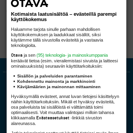
Kotimaista laatusisältöä – evästeillä parempi
käyttökokemus
Haluamme tarjota sinulle parhaan mahdollisen
käyttökokemuksen ja laadukkaat sisällöt, siksi
käytämme tällä sivustolla evästeitä ja vastaavia
teknologioita.
ja sen
(95) teknologia- ja mainoskumppania
Otava
keräävät tietoa (esim. vierailemis­tasi sivuista ja laitteesi
ominaisuuk­sista) seuraaviin käyttötarkoituksiin:
Sisällön ja palveluiden parantaminen
Kohdennettu mainonta ja markkinointi
Kävijämäärien ja mainonnan mittaaminen
Hyväksymällä evästeet, annat luvan tietojesi käsittelyyn
näihin käyttötarkoituksiin. Mikäli et hyväksy evästeitä,
osa palveluista tai sisällöistä ei välttämättä toimi
optimaalisesti. Voit muuttaa valintojasi milloin tahansa
Golfpiste mediakortti
klikkaamalla
-linkkiä sivuston
Evästeasetukset
Mediahinnasto
alareunassa.
Tietoa verkon kävijöistä