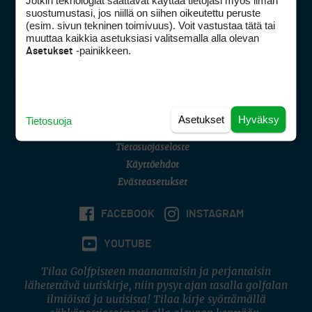
Jotkin teknologiat saattavat käyttää tietojasi myös ilman
Golfpisteen yhteystiedot
suostumustasi, jos niillä on siihen oikeutettu peruste
(esim. sivun tekninen toimivuus). Voit vastustaa tätä tai
DSA avoimuusraportti
muuttaa kaikkia asetuksiasi valitsemalla alla olevan
-painikkeen.
Asetukset
Asiakaspalvelu
Digipalvelut
(09) 156 6227
Avoinna ma–pe 8–16
Avoinna ma–pe 8–17
Asetukset
Hyväksy
Tietosuoja
(digi) digi@otavamedia.fi
Tietosuojaseloste
Käyttöehdot
Evästeasetukset
FACEBOOK
INSTAGRAM
YOUTUBE
Tilaa Golfpisteen maanantaisin ja perjantaisin
lähetettävä uutiskirje, niin pysyt ajan tasalla golfalan
ilmiöistä ja uutisista! Tilaa kirje syöttämällä