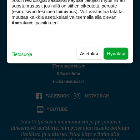
Jotkin teknologiat saattavat käyttää tietojasi myös ilman
Golfpisteen yhteystiedot
suostumustasi, jos niillä on siihen oikeutettu peruste
(esim. sivun tekninen toimivuus). Voit vastustaa tätä tai
DSA avoimuusraportti
muuttaa kaikkia asetuksiasi valitsemalla alla olevan
-painikkeen.
Asetukset
Asiakaspalvelu
Digipalvelut
(09) 156 6227
Avoinna ma–pe 8–16
Avoinna ma–pe 8–17
Asetukset
Hyväksy
Tietosuoja
(digi) digi@otavamedia.fi
Tietosuojaseloste
Käyttöehdot
Evästeasetukset
FACEBOOK
INSTAGRAM
YOUTUBE
Tilaa Golfpisteen maanantaisin ja perjantaisin
lähetettävä uutiskirje, niin pysyt ajan tasalla golfalan
ilmiöistä ja uutisista! Tilaa kirje syöttämällä