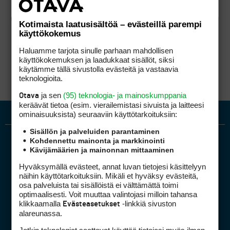
Kotimaista laatusisältöä – evästeillä parempi
käyttökokemus
Haluamme tarjota sinulle parhaan mahdollisen
käyttökokemuksen ja laadukkaat sisällöt, siksi
käytämme tällä sivustolla evästeitä ja vastaavia
teknologioita.
ja sen
(95) teknologia- ja mainoskumppania
Otava
keräävät tietoa (esim. vierailemis­tasi sivuista ja laitteesi
ominaisuuk­sista) seuraaviin käyttötarkoituksiin:
Sisällön ja palveluiden parantaminen
Kohdennettu mainonta ja markkinointi
Kävijämäärien ja mainonnan mittaaminen
Hyväksymällä evästeet, annat luvan tietojesi käsittelyyn
näihin käyttötarkoituksiin. Mikäli et hyväksy evästeitä,
osa palveluista tai sisällöistä ei välttämättä toimi
optimaalisesti. Voit muuttaa valintojasi milloin tahansa
Golfpiste mediakortti
klikkaamalla
-linkkiä sivuston
Evästeasetukset
Mediahinnasto
alareunassa.
Tietoa verkon kävijöistä