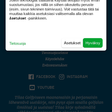
Jotkin teknologiat saattavat käyttää tietojasi myös ilman
Golfpisteen yhteystiedot
suostumustasi, jos niillä on siihen oikeutettu peruste
(esim. sivun tekninen toimivuus). Voit vastustaa tätä tai
DSA avoimuusraportti
muuttaa kaikkia asetuksiasi valitsemalla alla olevan
-painikkeen.
Asetukset
Asiakaspalvelu
Digipalvelut
(09) 156 6227
Avoinna ma–pe 8–16
Avoinna ma–pe 8–17
Asetukset
Hyväksy
Tietosuoja
(digi) digi@otavamedia.fi
Tietosuojaseloste
Käyttöehdot
Evästeasetukset
FACEBOOK
INSTAGRAM
YOUTUBE
Tilaa Golfpisteen maanantaisin ja perjantaisin
lähetettävä uutiskirje, niin pysyt ajan tasalla golfalan
ilmiöistä ja uutisista! Tilaa kirje syöttämällä