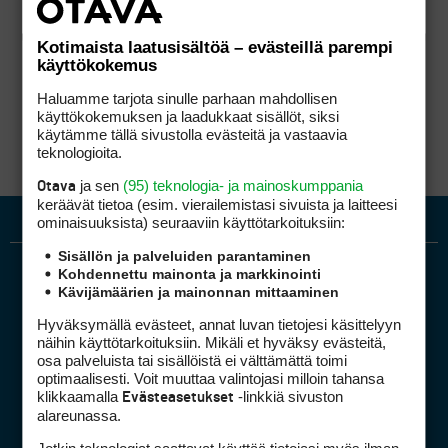
Kotimaista laatusisältöä – evästeillä parempi
käyttökokemus
Haluamme tarjota sinulle parhaan mahdollisen
käyttökokemuksen ja laadukkaat sisällöt, siksi
käytämme tällä sivustolla evästeitä ja vastaavia
teknologioita.
ja sen
(95) teknologia- ja mainoskumppania
Otava
keräävät tietoa (esim. vierailemis­tasi sivuista ja laitteesi
ominaisuuk­sista) seuraaviin käyttötarkoituksiin:
Sisällön ja palveluiden parantaminen
Kohdennettu mainonta ja markkinointi
Kävijämäärien ja mainonnan mittaaminen
Hyväksymällä evästeet, annat luvan tietojesi käsittelyyn
näihin käyttötarkoituksiin. Mikäli et hyväksy evästeitä,
osa palveluista tai sisällöistä ei välttämättä toimi
optimaalisesti. Voit muuttaa valintojasi milloin tahansa
Golfpiste mediakortti
klikkaamalla
-linkkiä sivuston
Evästeasetukset
Mediahinnasto
alareunassa.
Tietoa verkon kävijöistä