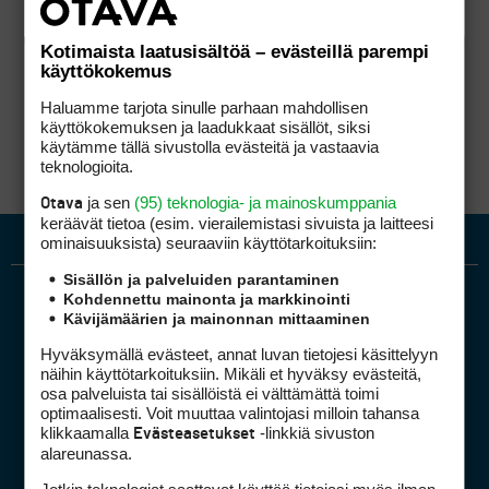
Kotimaista laatusisältöä – evästeillä parempi
käyttökokemus
Haluamme tarjota sinulle parhaan mahdollisen
käyttökokemuksen ja laadukkaat sisällöt, siksi
käytämme tällä sivustolla evästeitä ja vastaavia
teknologioita.
ja sen
(95) teknologia- ja mainoskumppania
Otava
keräävät tietoa (esim. vierailemis­tasi sivuista ja laitteesi
ominaisuuk­sista) seuraaviin käyttötarkoituksiin:
Sisällön ja palveluiden parantaminen
Kohdennettu mainonta ja markkinointi
Kävijämäärien ja mainonnan mittaaminen
Hyväksymällä evästeet, annat luvan tietojesi käsittelyyn
näihin käyttötarkoituksiin. Mikäli et hyväksy evästeitä,
osa palveluista tai sisällöistä ei välttämättä toimi
optimaalisesti. Voit muuttaa valintojasi milloin tahansa
Golfpiste mediakortti
klikkaamalla
-linkkiä sivuston
Evästeasetukset
Mediahinnasto
alareunassa.
Tietoa verkon kävijöistä