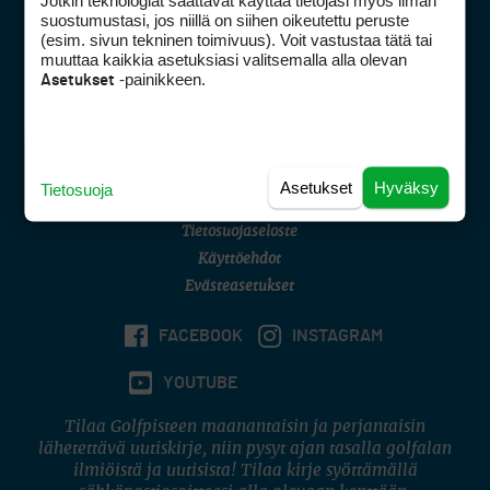
Jotkin teknologiat saattavat käyttää tietojasi myös ilman
Golfpisteen yhteystiedot
suostumustasi, jos niillä on siihen oikeutettu peruste
(esim. sivun tekninen toimivuus). Voit vastustaa tätä tai
DSA avoimuusraportti
muuttaa kaikkia asetuksiasi valitsemalla alla olevan
-painikkeen.
Asetukset
Asiakaspalvelu
Digipalvelut
(09) 156 6227
Avoinna ma–pe 8–16
Avoinna ma–pe 8–17
Asetukset
Hyväksy
Tietosuoja
(digi) digi@otavamedia.fi
Tietosuojaseloste
Käyttöehdot
Evästeasetukset
FACEBOOK
INSTAGRAM
YOUTUBE
Tilaa Golfpisteen maanantaisin ja perjantaisin
lähetettävä uutiskirje, niin pysyt ajan tasalla golfalan
ilmiöistä ja uutisista! Tilaa kirje syöttämällä