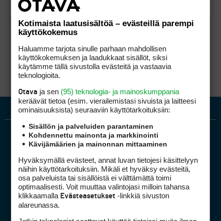
Kotimaista laatusisältöä – evästeillä parempi
käyttökokemus
Haluamme tarjota sinulle parhaan mahdollisen
käyttökokemuksen ja laadukkaat sisällöt, siksi
käytämme tällä sivustolla evästeitä ja vastaavia
teknologioita.
ja sen
(95) teknologia- ja mainoskumppania
Otava
keräävät tietoa (esim. vierailemis­tasi sivuista ja laitteesi
ominaisuuk­sista) seuraaviin käyttötarkoituksiin:
Sisällön ja palveluiden parantaminen
Kohdennettu mainonta ja markkinointi
Kävijämäärien ja mainonnan mittaaminen
Hyväksymällä evästeet, annat luvan tietojesi käsittelyyn
näihin käyttötarkoituksiin. Mikäli et hyväksy evästeitä,
osa palveluista tai sisällöistä ei välttämättä toimi
optimaalisesti. Voit muuttaa valintojasi milloin tahansa
Golfpiste mediakortti
klikkaamalla
-linkkiä sivuston
Evästeasetukset
Mediahinnasto
alareunassa.
Tietoa verkon kävijöistä