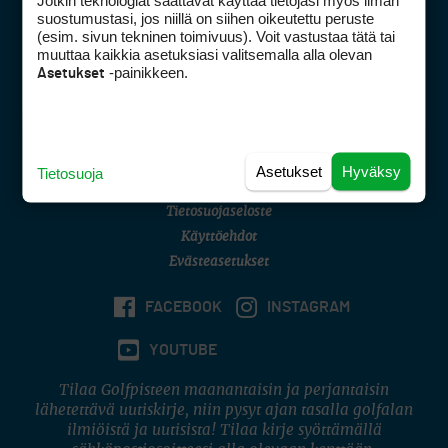
Jotkin teknologiat saattavat käyttää tietojasi myös ilman
Golfpisteen yhteystiedot
suostumustasi, jos niillä on siihen oikeutettu peruste
(esim. sivun tekninen toimivuus). Voit vastustaa tätä tai
DSA avoimuusraportti
muuttaa kaikkia asetuksiasi valitsemalla alla olevan
-painikkeen.
Asetukset
Asiakaspalvelu
Digipalvelut
(09) 156 6227
Avoinna ma–pe 8–16
Avoinna ma–pe 8–17
Asetukset
Hyväksy
Tietosuoja
(digi) digi@otavamedia.fi
Tietosuojaseloste
Käyttöehdot
Evästeasetukset
FACEBOOK
INSTAGRAM
YOUTUBE
Tilaa Golfpisteen maanantaisin ja perjantaisin
lähetettävä uutiskirje, niin pysyt ajan tasalla golfalan
ilmiöistä ja uutisista! Tilaa kirje syöttämällä