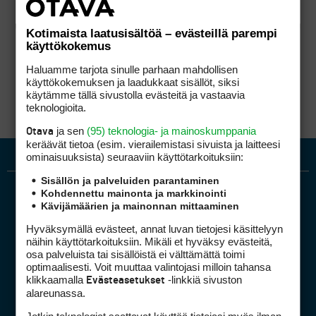
Kotimaista laatusisältöä – evästeillä parempi
käyttökokemus
Haluamme tarjota sinulle parhaan mahdollisen
käyttökokemuksen ja laadukkaat sisällöt, siksi
käytämme tällä sivustolla evästeitä ja vastaavia
teknologioita.
ja sen
(95) teknologia- ja mainoskumppania
Otava
keräävät tietoa (esim. vierailemis­tasi sivuista ja laitteesi
ominaisuuk­sista) seuraaviin käyttötarkoituksiin:
Sisällön ja palveluiden parantaminen
Kohdennettu mainonta ja markkinointi
Kävijämäärien ja mainonnan mittaaminen
Hyväksymällä evästeet, annat luvan tietojesi käsittelyyn
näihin käyttötarkoituksiin. Mikäli et hyväksy evästeitä,
osa palveluista tai sisällöistä ei välttämättä toimi
optimaalisesti. Voit muuttaa valintojasi milloin tahansa
Golfpiste mediakortti
klikkaamalla
-linkkiä sivuston
Evästeasetukset
Mediahinnasto
alareunassa.
Tietoa verkon kävijöistä