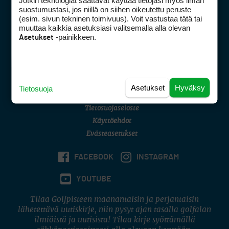
Jotkin teknologiat saattavat käyttää tietojasi myös ilman
Golfpisteen yhteystiedot
suostumustasi, jos niillä on siihen oikeutettu peruste
(esim. sivun tekninen toimivuus). Voit vastustaa tätä tai
DSA avoimuusraportti
muuttaa kaikkia asetuksiasi valitsemalla alla olevan
-painikkeen.
Asetukset
Asiakaspalvelu
Digipalvelut
(09) 156 6227
Avoinna ma–pe 8–16
Avoinna ma–pe 8–17
Asetukset
Hyväksy
Tietosuoja
(digi) digi@otavamedia.fi
Tietosuojaseloste
Käyttöehdot
Evästeasetukset
FACEBOOK
INSTAGRAM
YOUTUBE
Tilaa Golfpisteen maanantaisin ja perjantaisin
lähetettävä uutiskirje, niin pysyt ajan tasalla golfalan
ilmiöistä ja uutisista! Tilaa kirje syöttämällä