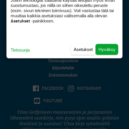
Jotkin teknologiat saattavat käyttää tietojasi myös ilman
Golfpisteen yhteystiedot
suostumustasi, jos niillä on siihen oikeutettu peruste
(esim. sivun tekninen toimivuus). Voit vastustaa tätä tai
DSA avoimuusraportti
muuttaa kaikkia asetuksiasi valitsemalla alla olevan
-painikkeen.
Asetukset
Asiakaspalvelu
Digipalvelut
(09) 156 6227
Avoinna ma–pe 8–16
Avoinna ma–pe 8–17
Asetukset
Hyväksy
Tietosuoja
(digi) digi@otavamedia.fi
Tietosuojaseloste
Käyttöehdot
Evästeasetukset
FACEBOOK
INSTAGRAM
YOUTUBE
Tilaa Golfpisteen maanantaisin ja perjantaisin
lähetettävä uutiskirje, niin pysyt ajan tasalla golfalan
ilmiöistä ja uutisista! Tilaa kirje syöttämällä