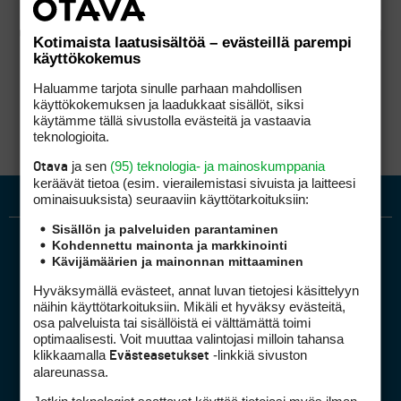
Kotimaista laatusisältöä – evästeillä parempi
käyttökokemus
Haluamme tarjota sinulle parhaan mahdollisen
käyttökokemuksen ja laadukkaat sisällöt, siksi
käytämme tällä sivustolla evästeitä ja vastaavia
teknologioita.
ja sen
(95) teknologia- ja mainoskumppania
Otava
keräävät tietoa (esim. vierailemis­tasi sivuista ja laitteesi
ominaisuuk­sista) seuraaviin käyttötarkoituksiin:
Sisällön ja palveluiden parantaminen
Kohdennettu mainonta ja markkinointi
Kävijämäärien ja mainonnan mittaaminen
Hyväksymällä evästeet, annat luvan tietojesi käsittelyyn
näihin käyttötarkoituksiin. Mikäli et hyväksy evästeitä,
osa palveluista tai sisällöistä ei välttämättä toimi
optimaalisesti. Voit muuttaa valintojasi milloin tahansa
Golfpiste mediakortti
klikkaamalla
-linkkiä sivuston
Evästeasetukset
Mediahinnasto
alareunassa.
Tietoa verkon kävijöistä