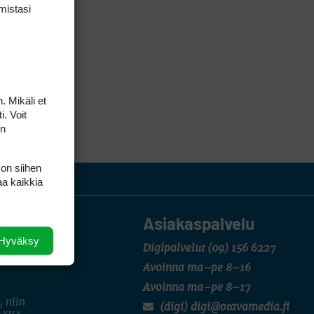
mis­tasi
. Mikäli et
i. Voit
on
 on siihen
aa kaikkia
Asiakaspalvelu
Hyväksy
Digipalvelut
(09) 156 6227
Avoinna ma–pe 8–16
Avoinna ma–pe 8–17
, niin
(digi) digi@otavamedia.fi