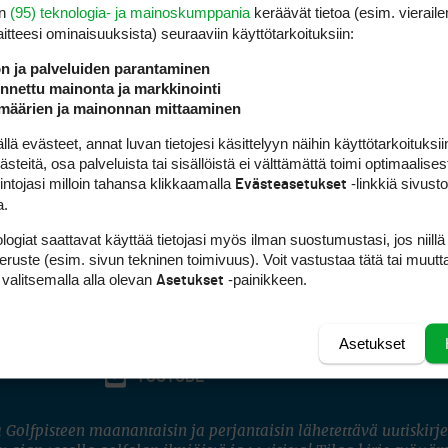
en
(95) teknologia- ja mainoskumppania
keräävät tietoa (esim. vieraile
laitteesi ominaisuuk­sista) seuraaviin käyttötarkoituksiin:
ön ja palveluiden parantaminen
nettu mainonta ja markkinointi
määrien ja mainonnan mittaaminen
 evästeet, annat luvan tietojesi käsittelyyn näihin käyttötarkoituksiin
teitä, osa palveluista tai sisällöistä ei välttämättä toimi optimaalisest
intojasi milloin tahansa klikkaamalla
-linkkiä sivust
Evästeasetukset
a.
logiat saattavat käyttää tietojasi myös ilman suostumustasi, jos niillä
peruste (esim. sivun tekninen toimivuus). Voit vastustaa tätä tai muutt
 valitsemalla alla olevan
-painikkeen.
Asetukset
Asetukset
FACEBOOK
INSTAGRAM
YOUTUBE
 Golfpisteen maanantaisin ja perjantaisin lähetettävä uutiskirje