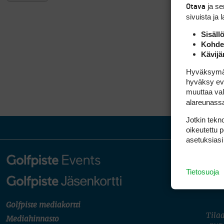
ja s
Otava
sivuista ja 
Sisäll
Kohden
Kävijä
Hyväksymällä
hyväksy eväs
muuttaa val
alareunass
Jotkin tekno
oikeutettu 
asetuksiasi
Tietosuoja
Golfpiste mediakortti
Tilaa
Mediahinnasto