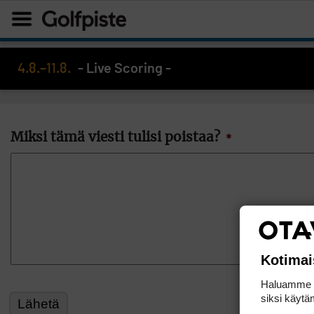
4.8.–11.8.
- Live Scoring -
Miksi tämä viesti tulisi poistaa?
*
Kotimai
Haluamme ta
siksi käytäm