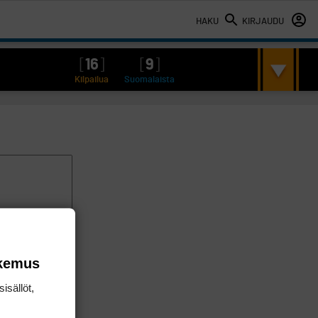
HAKU
KIRJAUDU
[
16
]
[
9
]
Kilpailua
Suomalaista
okemus
isällöt,