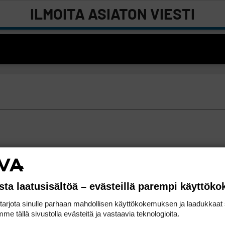
ILMOITA ASIATON VIESTI
sta laatusisältöä – evästeillä parempi käyttök
rjota sinulle parhaan mahdollisen käyttökokemuksen ja laadukkaat s
me tällä sivustolla evästeitä ja vastaavia teknologioita.