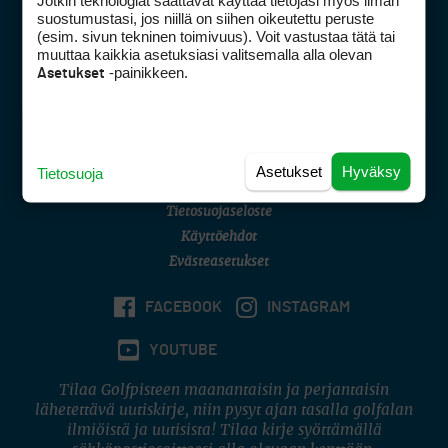
Jotkin teknologiat saattavat käyttää tietojasi myös ilman
Golfpisteen yhteystiedot
suostumustasi, jos niillä on siihen oikeutettu peruste
(esim. sivun tekninen toimivuus). Voit vastustaa tätä tai
DSA avoimuusraportti
muuttaa kaikkia asetuksiasi valitsemalla alla olevan
-painikkeen.
Asetukset
Asiakaspalvelu
Digipalvelut
(09) 156 6227
Avoinna ma–pe 8–16
Avoinna ma–pe 8–17
Asetukset
Hyväksy
Tietosuoja
(digi) digi@otavamedia.fi
Tietosuojaseloste
Käyttöehdot
Evästeasetukset
FACEBOOK
INSTAGRAM
YOUTUBE
Tilaa Golfpisteen maanantaisin ja perjantaisin
lähetettävä uutiskirje, niin pysyt ajan tasalla golfalan
ilmiöistä ja uutisista! Tilaa kirje syöttämällä