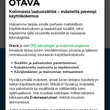
Kotimaista laatusisältöä – evästeillä parempi
käyttökokemus
Haluamme tarjota sinulle parhaan mahdollisen
käyttökokemuksen ja laadukkaat sisällöt, siksi
käytämme tällä sivustolla evästeitä ja vastaavia
teknologioita.
ja sen
(95) teknologia- ja mainoskumppania
Otava
keräävät tietoa (esim. vierailemis­tasi sivuista ja laitteesi
ominaisuuk­sista) seuraaviin käyttötarkoituksiin:
Sisällön ja palveluiden parantaminen
Kohdennettu mainonta ja markkinointi
Kävijämäärien ja mainonnan mittaaminen
Hyväksymällä evästeet, annat luvan tietojesi käsittelyyn
näihin käyttötarkoituksiin. Mikäli et hyväksy evästeitä,
osa palveluista tai sisällöistä ei välttämättä toimi
optimaalisesti. Voit muuttaa valintojasi milloin tahansa
Golfpiste mediakortti
klikkaamalla
-linkkiä sivuston
Evästeasetukset
Mediahinnasto
alareunassa.
Tietoa verkon kävijöistä