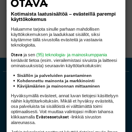
Kotimaista laatusisältöä – evästeillä parempi
käyttökokemus
Haluamme tarjota sinulle parhaan mahdollisen
käyttökokemuksen ja laadukkaat sisällöt, siksi
käytämme tällä sivustolla evästeitä ja vastaavia
teknologioita.
ja sen
(95) teknologia- ja mainoskumppania
Otava
keräävät tietoa (esim. vierailemis­tasi sivuista ja laitteesi
ominaisuuk­sista) seuraaviin käyttötarkoituksiin:
Sisällön ja palveluiden parantaminen
Kohdennettu mainonta ja markkinointi
Kävijämäärien ja mainonnan mittaaminen
Hyväksymällä evästeet, annat luvan tietojesi käsittelyyn
näihin käyttötarkoituksiin. Mikäli et hyväksy evästeitä,
osa palveluista tai sisällöistä ei välttämättä toimi
optimaalisesti. Voit muuttaa valintojasi milloin tahansa
Golfpiste mediakortti
klikkaamalla
-linkkiä sivuston
Evästeasetukset
Mediahinnasto
alareunassa.
Tietoa verkon kävijöistä