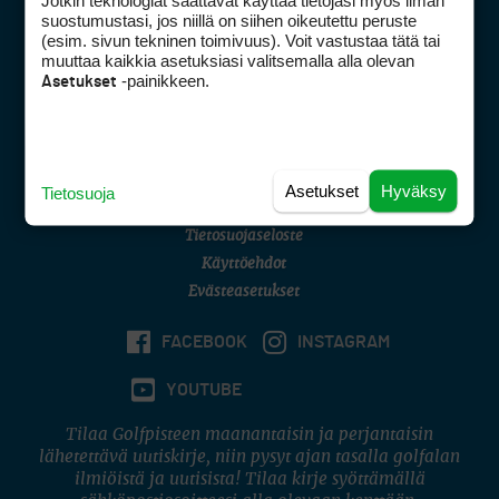
Jotkin teknologiat saattavat käyttää tietojasi myös ilman
Golfpisteen yhteystiedot
suostumustasi, jos niillä on siihen oikeutettu peruste
(esim. sivun tekninen toimivuus). Voit vastustaa tätä tai
DSA avoimuusraportti
muuttaa kaikkia asetuksiasi valitsemalla alla olevan
-painikkeen.
Asetukset
Asiakaspalvelu
Digipalvelut
(09) 156 6227
Avoinna ma–pe 8–16
Avoinna ma–pe 8–17
Asetukset
Hyväksy
Tietosuoja
(digi) digi@otavamedia.fi
Tietosuojaseloste
Käyttöehdot
Evästeasetukset
FACEBOOK
INSTAGRAM
YOUTUBE
Tilaa Golfpisteen maanantaisin ja perjantaisin
lähetettävä uutiskirje, niin pysyt ajan tasalla golfalan
ilmiöistä ja uutisista! Tilaa kirje syöttämällä