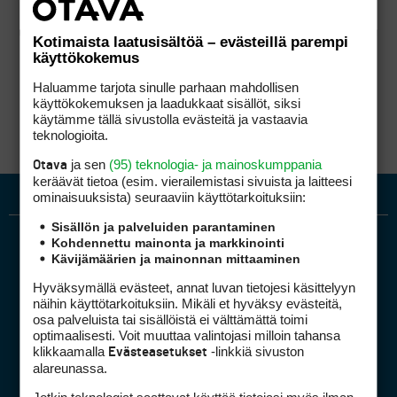
Kotimaista laatusisältöä – evästeillä parempi
käyttökokemus
Haluamme tarjota sinulle parhaan mahdollisen
käyttökokemuksen ja laadukkaat sisällöt, siksi
käytämme tällä sivustolla evästeitä ja vastaavia
teknologioita.
ja sen
(95) teknologia- ja mainoskumppania
Otava
keräävät tietoa (esim. vierailemis­tasi sivuista ja laitteesi
ominaisuuk­sista) seuraaviin käyttötarkoituksiin:
Sisällön ja palveluiden parantaminen
Kohdennettu mainonta ja markkinointi
Kävijämäärien ja mainonnan mittaaminen
Hyväksymällä evästeet, annat luvan tietojesi käsittelyyn
näihin käyttötarkoituksiin. Mikäli et hyväksy evästeitä,
osa palveluista tai sisällöistä ei välttämättä toimi
optimaalisesti. Voit muuttaa valintojasi milloin tahansa
Golfpiste mediakortti
klikkaamalla
-linkkiä sivuston
Evästeasetukset
Mediahinnasto
alareunassa.
Tietoa verkon kävijöistä