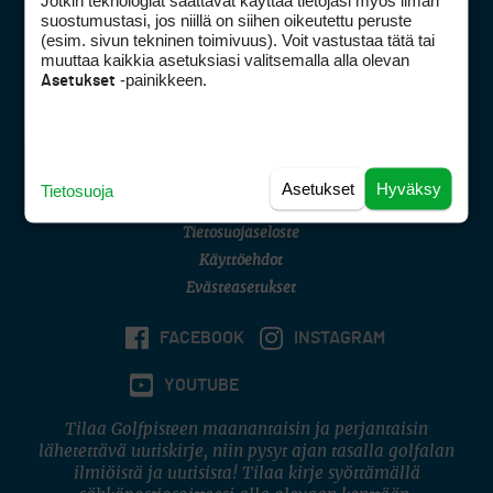
Jotkin teknologiat saattavat käyttää tietojasi myös ilman
Golfpisteen yhteystiedot
suostumustasi, jos niillä on siihen oikeutettu peruste
(esim. sivun tekninen toimivuus). Voit vastustaa tätä tai
DSA avoimuusraportti
muuttaa kaikkia asetuksiasi valitsemalla alla olevan
-painikkeen.
Asetukset
Asiakaspalvelu
Digipalvelut
(09) 156 6227
Avoinna ma–pe 8–16
Avoinna ma–pe 8–17
Asetukset
Hyväksy
Tietosuoja
(digi) digi@otavamedia.fi
Tietosuojaseloste
Käyttöehdot
Evästeasetukset
FACEBOOK
INSTAGRAM
YOUTUBE
Tilaa Golfpisteen maanantaisin ja perjantaisin
lähetettävä uutiskirje, niin pysyt ajan tasalla golfalan
ilmiöistä ja uutisista! Tilaa kirje syöttämällä