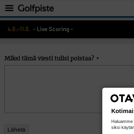
4.8.–11.8.
- Live Scoring -
Miksi tämä viesti tulisi poistaa?
*
Kotimai
Haluamme ta
siksi käytäm