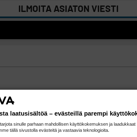
ILMOITA ASIATON VIESTI
sta laatusisältöä – evästeillä parempi käyttök
rjota sinulle parhaan mahdollisen käyttökokemuksen ja laadukkaat s
me tällä sivustolla evästeitä ja vastaavia teknologioita.