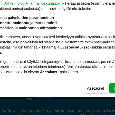
en
(95) teknologia- ja mainoskumppania
keräävät tietoa (esim. vieraile
laitteesi ominaisuuk­sista) seuraaviin käyttötarkoituksiin:
ön ja palveluiden parantaminen
nettu mainonta ja markkinointi
määrien ja mainonnan mittaaminen
 evästeet, annat luvan tietojesi käsittelyyn näihin käyttötarkoituksiin
teitä, osa palveluista tai sisällöistä ei välttämättä toimi optimaalisest
intojasi milloin tahansa klikkaamalla
-linkkiä sivust
Evästeasetukset
a.
logiat saattavat käyttää tietojasi myös ilman suostumustasi, jos niillä
peruste (esim. sivun tekninen toimivuus). Voit vastustaa tätä tai muutt
 valitsemalla alla olevan
-painikkeen.
Asetukset
Asetukset
FACEBOOK
INSTAGRAM
YOUTUBE
 Golfpisteen maanantaisin ja perjantaisin lähetettävä uutiskirje