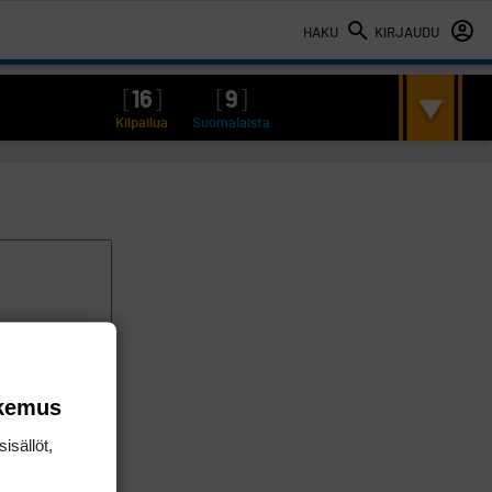
HAKU
KIRJAUDU
[
16
]
[
9
]
Kilpailua
Suomalaista
okemus
isällöt,