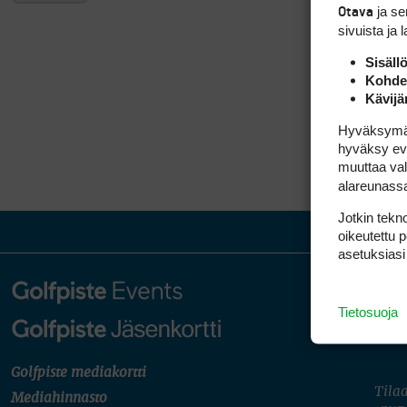
ja s
Otava
sivuista ja 
Sisäll
Kohden
Kävijä
Hyväksymällä
hyväksy eväs
muuttaa val
alareunass
Jotkin tekno
oikeutettu 
asetuksiasi
Tietosuoja
Golfpiste mediakortti
Tilaa
Mediahinnasto