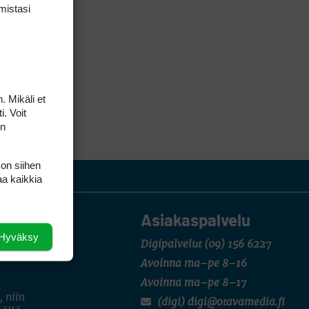
mis­tasi
. Mikäli et
i. Voit
on
 on siihen
aa kaikkia
Asiakaspalvelu
Hyväksy
Digipalvelut
(09) 156 6227
Avoinna ma–pe 8–16
Avoinna ma–pe 8–17
, niin
(digi) digi@otavamedia.fi