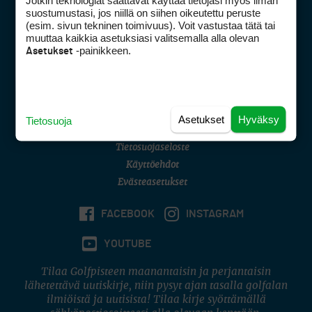
Jotkin teknologiat saattavat käyttää tietojasi myös ilman
Golfpisteen yhteystiedot
suostumustasi, jos niillä on siihen oikeutettu peruste
(esim. sivun tekninen toimivuus). Voit vastustaa tätä tai
DSA avoimuusraportti
muuttaa kaikkia asetuksiasi valitsemalla alla olevan
-painikkeen.
Asetukset
Asiakaspalvelu
Digipalvelut
(09) 156 6227
Avoinna ma–pe 8–16
Avoinna ma–pe 8–17
Asetukset
Hyväksy
Tietosuoja
(digi) digi@otavamedia.fi
Tietosuojaseloste
Käyttöehdot
Evästeasetukset
FACEBOOK
INSTAGRAM
YOUTUBE
Tilaa Golfpisteen maanantaisin ja perjantaisin
lähetettävä uutiskirje, niin pysyt ajan tasalla golfalan
ilmiöistä ja uutisista! Tilaa kirje syöttämällä