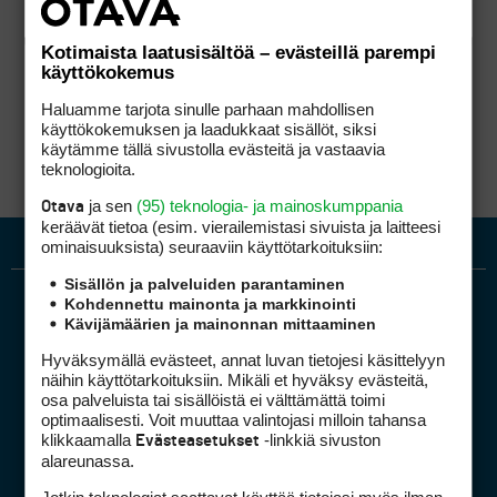
Kotimaista laatusisältöä – evästeillä parempi
käyttökokemus
Haluamme tarjota sinulle parhaan mahdollisen
käyttökokemuksen ja laadukkaat sisällöt, siksi
käytämme tällä sivustolla evästeitä ja vastaavia
teknologioita.
ja sen
(95) teknologia- ja mainoskumppania
Otava
keräävät tietoa (esim. vierailemis­tasi sivuista ja laitteesi
ominaisuuk­sista) seuraaviin käyttötarkoituksiin:
Sisällön ja palveluiden parantaminen
Kohdennettu mainonta ja markkinointi
Kävijämäärien ja mainonnan mittaaminen
Hyväksymällä evästeet, annat luvan tietojesi käsittelyyn
näihin käyttötarkoituksiin. Mikäli et hyväksy evästeitä,
osa palveluista tai sisällöistä ei välttämättä toimi
optimaalisesti. Voit muuttaa valintojasi milloin tahansa
Golfpiste mediakortti
klikkaamalla
-linkkiä sivuston
Evästeasetukset
Mediahinnasto
alareunassa.
Tietoa verkon kävijöistä