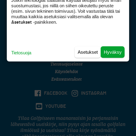
Jotkin teknologiat saattavat käyttää tietojasi myös ilman
Golfpisteen yhteystiedot
suostumustasi, jos niillä on siihen oikeutettu peruste
(esim. sivun tekninen toimivuus). Voit vastustaa tätä tai
DSA avoimuusraportti
muuttaa kaikkia asetuksiasi valitsemalla alla olevan
-painikkeen.
Asetukset
Asiakaspalvelu
Digipalvelut
(09) 156 6227
Avoinna ma–pe 8–16
Avoinna ma–pe 8–17
Asetukset
Hyväksy
Tietosuoja
(digi) digi@otavamedia.fi
Tietosuojaseloste
Käyttöehdot
Evästeasetukset
FACEBOOK
INSTAGRAM
YOUTUBE
Tilaa Golfpisteen maanantaisin ja perjantaisin
lähetettävä uutiskirje, niin pysyt ajan tasalla golfalan
ilmiöistä ja uutisista! Tilaa kirje syöttämällä