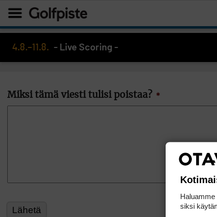
4.8.–11.8.
- Live Scoring -
Miksi tämä viesti tulisi poistaa?
*
Kotimai
Haluamme ta
siksi käytäm