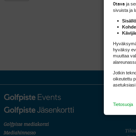
ja s
Otava
sivuista ja 
Sisäll
Kohden
Kävijä
Hyväksymällä
hyväksy eväs
muuttaa val
alareunass
Jotkin tekno
oikeutettu 
asetuksiasi
Tietosuoja
Golfpiste mediakortti
Tilaa
Mediahinnasto