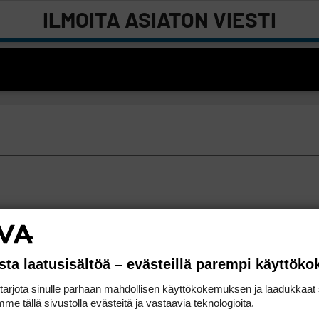
ILMOITA ASIATON VIESTI
sta laatusisältöä – evästeillä parempi käyttök
rjota sinulle parhaan mahdollisen käyttökokemuksen ja laadukkaat s
me tällä sivustolla evästeitä ja vastaavia teknologioita.