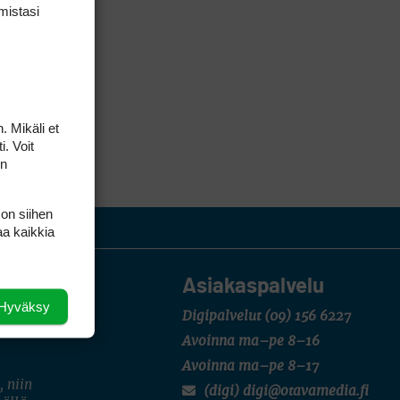
mis­tasi
. Mikäli et
i. Voit
on
 on siihen
aa kaikkia
Asiakaspalvelu
Hyväksy
Digipalvelut
(09) 156 6227
Avoinna ma–pe 8–16
Avoinna ma–pe 8–17
, niin
(digi) digi@otavamedia.fi