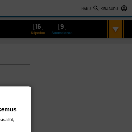
HAKU
KIRJAUDU
[
16
]
[
9
]
Kilpailua
Suomalaista
okemus
isällöt,