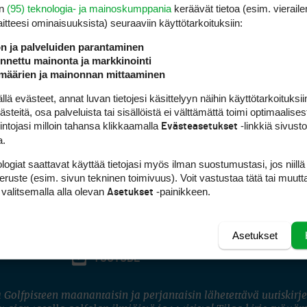
en
(95) teknologia- ja mainoskumppania
keräävät tietoa (esim. vieraile
laitteesi ominaisuuk­sista) seuraaviin käyttötarkoituksiin:
ön ja palveluiden parantaminen
nettu mainonta ja markkinointi
määrien ja mainonnan mittaaminen
 evästeet, annat luvan tietojesi käsittelyyn näihin käyttötarkoituksiin
teitä, osa palveluista tai sisällöistä ei välttämättä toimi optimaalisest
intojasi milloin tahansa klikkaamalla
-linkkiä sivust
Evästeasetukset
a.
logiat saattavat käyttää tietojasi myös ilman suostumustasi, jos niillä
peruste (esim. sivun tekninen toimivuus). Voit vastustaa tätä tai muutt
 valitsemalla alla olevan
-painikkeen.
Asetukset
Asetukset
FACEBOOK
INSTAGRAM
YOUTUBE
 Golfpisteen maanantaisin ja perjantaisin lähetettävä uutiskirje