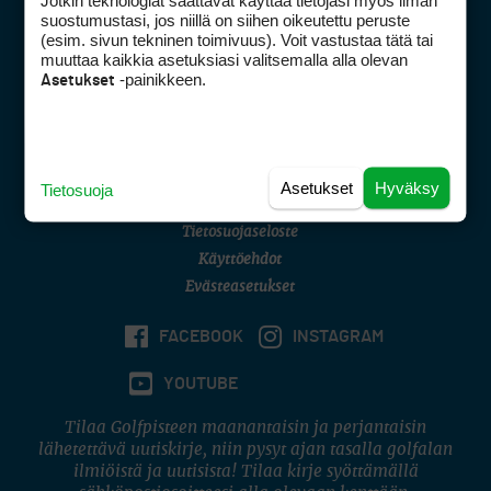
Jotkin teknologiat saattavat käyttää tietojasi myös ilman
Golfpisteen yhteystiedot
suostumustasi, jos niillä on siihen oikeutettu peruste
(esim. sivun tekninen toimivuus). Voit vastustaa tätä tai
DSA avoimuusraportti
muuttaa kaikkia asetuksiasi valitsemalla alla olevan
-painikkeen.
Asetukset
Asiakaspalvelu
Digipalvelut
(09) 156 6227
Avoinna ma–pe 8–16
Avoinna ma–pe 8–17
Asetukset
Hyväksy
Tietosuoja
(digi) digi@otavamedia.fi
Tietosuojaseloste
Käyttöehdot
Evästeasetukset
FACEBOOK
INSTAGRAM
YOUTUBE
Tilaa Golfpisteen maanantaisin ja perjantaisin
lähetettävä uutiskirje, niin pysyt ajan tasalla golfalan
ilmiöistä ja uutisista! Tilaa kirje syöttämällä