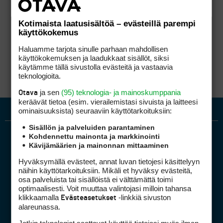
Kotimaista laatusisältöä – evästeillä parempi
käyttökokemus
Haluamme tarjota sinulle parhaan mahdollisen
käyttökokemuksen ja laadukkaat sisällöt, siksi
käytämme tällä sivustolla evästeitä ja vastaavia
teknologioita.
ja sen
(95) teknologia- ja mainoskumppania
Otava
keräävät tietoa (esim. vierailemis­tasi sivuista ja laitteesi
ominaisuuk­sista) seuraaviin käyttötarkoituksiin:
Sisällön ja palveluiden parantaminen
Kohdennettu mainonta ja markkinointi
Kävijämäärien ja mainonnan mittaaminen
Hyväksymällä evästeet, annat luvan tietojesi käsittelyyn
näihin käyttötarkoituksiin. Mikäli et hyväksy evästeitä,
osa palveluista tai sisällöistä ei välttämättä toimi
optimaalisesti. Voit muuttaa valintojasi milloin tahansa
Golfpiste mediakortti
klikkaamalla
-linkkiä sivuston
Evästeasetukset
Mediahinnasto
alareunassa.
Tietoa verkon kävijöistä