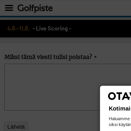
4.8.–11.8.
- Live Scoring -
Miksi tämä viesti tulisi poistaa?
*
Kotimai
Haluamme ta
siksi käytäm