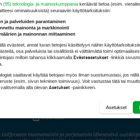
en
(95) teknologia- ja mainoskumppania
keräävät tietoa (esim. vieraile
laitteesi ominaisuuk­sista) seuraaviin käyttötarkoituksiin:
ön ja palveluiden parantaminen
nettu mainonta ja markkinointi
määrien ja mainonnan mittaaminen
 evästeet, annat luvan tietojesi käsittelyyn näihin käyttötarkoituksiin
teitä, osa palveluista tai sisällöistä ei välttämättä toimi optimaalisest
intojasi milloin tahansa klikkaamalla
-linkkiä sivust
Evästeasetukset
a.
logiat saattavat käyttää tietojasi myös ilman suostumustasi, jos niillä
peruste (esim. sivun tekninen toimivuus). Voit vastustaa tätä tai muutt
 valitsemalla alla olevan
-painikkeen.
Asetukset
Asetukset
FACEBOOK
INSTAGRAM
YOUTUBE
 Golfpisteen maanantaisin ja perjantaisin lähetettävä uutiskirje