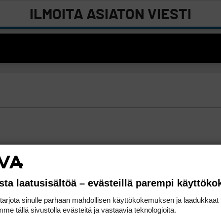
ILMOITA ASIATON VIESTI
sta laatusisältöä – evästeillä parempi käyttök
rjota sinulle parhaan mahdollisen käyttökokemuksen ja laadukkaat s
me tällä sivustolla evästeitä ja vastaavia teknologioita.