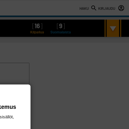
HAKU
KIRJAUDU
[
16
]
[
9
]
Kilpailua
Suomalaista
okemus
isällöt,