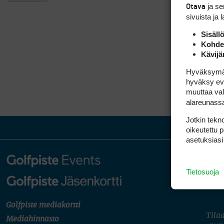
ja s
Otava
sivuista ja 
Sisäll
Kohden
Kävijä
Hyväksymällä
hyväksy eväs
muuttaa val
alareunass
Jotkin tekno
oikeutettu 
asetuksiasi
Tietosuoja
Golfpiste mediakortti
Tilaa
Mediahinnasto