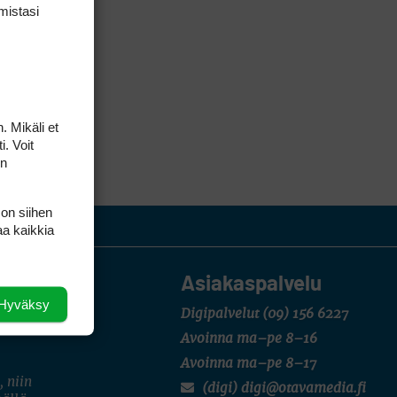
mis­tasi
. Mikäli et
i. Voit
on
 on siihen
aa kaikkia
Asiakaspalvelu
Hyväksy
Digipalvelut
(09) 156 6227
Avoinna ma–pe 8–16
Avoinna ma–pe 8–17
, niin
(digi) digi@otavamedia.fi